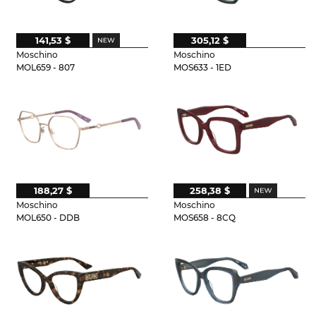
141,53 $
305,12 $
Moschino
Moschino
MOL659 - 807
MOS633 - 1ED
188,27 $
258,38 $
Moschino
Moschino
MOL650 - DDB
MOS658 - 8CQ