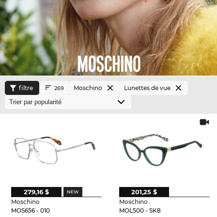
filtre
Moschino
Lunettes de vue
269
279,16 $
201,25 $
Moschino
Moschino
MOS656 - 010
MOL500 - SK8