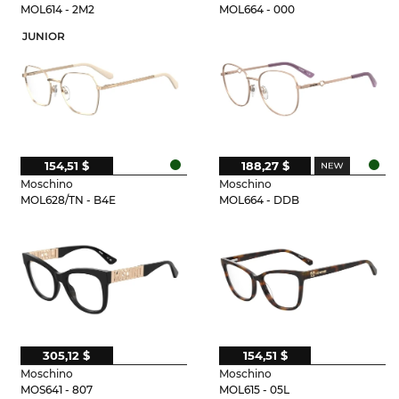
MOL614 - 2M2
MOL664 - 000
JUNIOR
154,51 $
188,27 $
Moschino
Moschino
MOL628/TN - B4E
MOL664 - DDB
305,12 $
154,51 $
Moschino
Moschino
MOS641 - 807
MOL615 - 05L