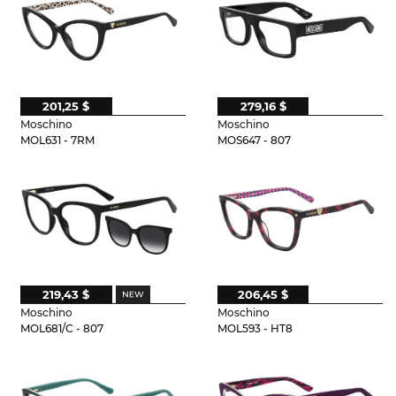
201,25 $
279,16 $
Moschino
Moschino
MOL631 - 7RM
MOS647 - 807
219,43 $
206,45 $
Moschino
Moschino
MOL681/C - 807
MOL593 - HT8