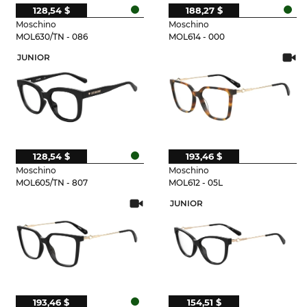
128,54 $
188,27 $
Moschino
Moschino
MOL630/TN - 086
MOL614 - 000
JUNIOR
128,54 $
193,46 $
Moschino
Moschino
MOL605/TN - 807
MOL612 - 05L
JUNIOR
193,46 $
154,51 $