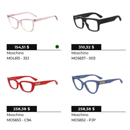
154,51 $
310,32 $
Moschino
Moschino
MOL615 - 35J
MOS637 - 003
258,38 $
258,38 $
Moschino
Moschino
MOS653 - C9A
MOS652 - PJP