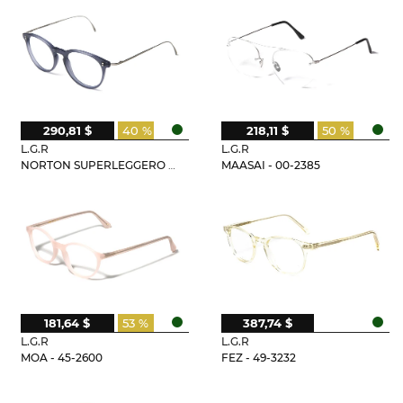
290,81 $
40 %
218,11 $
50 %
L.G.R
L.G.R
NORTON SUPERLEGGERO - 36-2971
MAASAI - 00-2385
181,64 $
53 %
387,74 $
L.G.R
L.G.R
MOA - 45-2600
FEZ - 49-3232