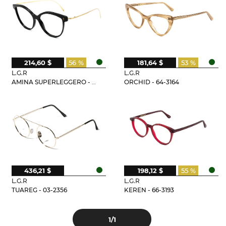
214,60 $
56 %
181,64 $
53 %
L.G.R
L.G.R
AMINA SUPERLEGGERO - 01-3174
ORCHID - 64-3164
436,21 $
198,12 $
55 %
L.G.R
L.G.R
TUAREG - 03-2356
KEREN - 66-3193
1
/1