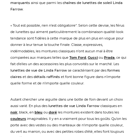
marquants
ainsi que parmi les
chaînes de lunettes de soleil Linda
Farrow
.
« Tout est possible, rien n’est obligatoire“. Selon cette devise, les férus
de lunettes qui aiment particulièrement la combinaison qualité-look
tendance sont fidèles à cette marque de plus en plus en vogue pour
donner à leur tenue la touche finale. Classe, expressives,
indémodables, les montures classiques n’ont aucun mal à être
comparées aux marques telles que
Tom Ford
,
Gucci
ou
Prada
, ce qui
fait d’elles un des accessoires les plus convoités sur le marché. Les
lunettes de vue de Linda Farrow
se caractérisent par des
formes
claires
et des
détails raffinés
et font bonne figure dans n’importe
quelle forme et de n’importe quelle couleur.
Autant chercher une aiguille dans une botte de foin devant un choix
aussi varié. En plus des
lunettes de vue Linda Farrow
classiques en
noir
, black, en
bleu
ou
doré
les montures existent dans toutes les
couleurs
imaginables. Il y en a vraiment pour tous les goûts. Qu'on les
porte avec des vestes ou des manteaux de n'importe quelle couleur,
du vert au marron, ou avec des petites robes d'été, elles font toujours