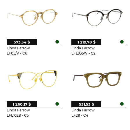
573,54 $
1 219,78 $
Linda Farrow
Linda Farrow
LF05/V - C6
LFL935/V - C2
1 260,17 $
531,53 $
Linda Farrow
Linda Farrow
LFL1028 - C5
LF28 - C4