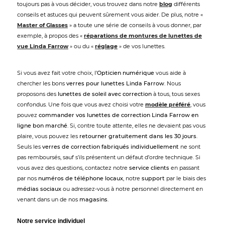
toujours pas à vous décider, vous trouvez dans notre
blog
différents
conseils et astuces qui peuvent sûrement vous aider. De plus, notre «
Master of Glasses
» a toute une série de conseils à vous donner, par
exemple, à propos des «
réparations de montures de lunettes de
vue Linda Farrow
» ou du «
réglage
» de vos lunettes.
Si vous avez fait votre choix, l’
Opticien numérique
vous aide à
chercher les bons
verres pour lunettes Linda Farrow
. Nous
proposons des
lunettes de soleil avec correction
à tous, tous sexes
confondus. Une fois que vous avez choisi votre
modèle préféré
, vous
pouvez
commander vos lunettes de correction Linda Farrow en
ligne bon marché
. Si, contre toute attente, elles ne devaient pas vous
plaire, vous pouvez les
retourner gratuitement dans les 30 jours
.
Seuls les
verres de correction fabriqués individuellement
ne sont
pas remboursés, sauf s’ils présentent un défaut d’ordre technique. Si
vous avez des questions, contactez notre
service clients
en passant
par nos
numéros de téléphone locaux
, notre
support
par le biais des
médias sociaux
ou adressez-vous à notre personnel directement en
venant dans un de nos
magasins
.
Notre service individuel