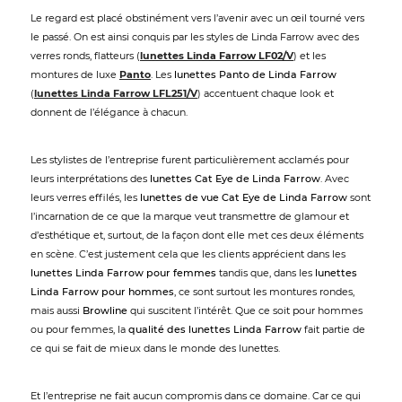
Le regard est placé obstinément vers l’avenir avec un œil tourné vers
le passé. On est ainsi conquis par les styles de Linda Farrow avec des
verres ronds, flatteurs (
lunettes Linda Farrow LF02/V
) et les
montures de luxe
Panto
. Les
lunettes Panto de Linda Farrow
(
lunettes Linda Farrow LFL251/V
) accentuent chaque look et
donnent de l’élégance à chacun.
Les stylistes de l’entreprise furent particulièrement acclamés pour
leurs interprétations des
lunettes Cat Eye de Linda Farrow
. Avec
leurs verres effilés, les
lunettes de vue Cat Eye de Linda Farrow
sont
l’incarnation de ce que la marque veut transmettre de glamour et
d’esthétique et, surtout, de la façon dont elle met ces deux éléments
en scène. C’est justement cela que les clients apprécient dans les
lunettes Linda Farrow pour femmes
tandis que, dans les
lunettes
Linda Farrow pour hommes
, ce sont surtout les montures rondes,
mais aussi
Browline
qui suscitent l’intérêt. Que ce soit pour hommes
ou pour femmes, la
qualité des lunettes Linda Farrow
fait partie de
ce qui se fait de mieux dans le monde des lunettes.
Et l’entreprise ne fait aucun compromis dans ce domaine. Car ce qui