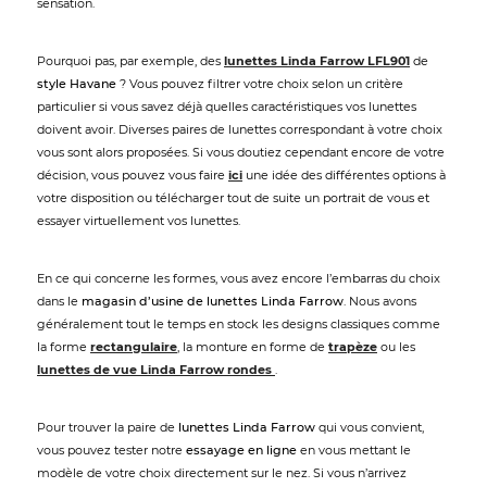
sensation.
Pourquoi pas, par exemple, des
lunettes Linda Farrow LFL901
de
style Havane
? Vous pouvez filtrer votre choix selon un critère
particulier si vous savez déjà quelles caractéristiques vos lunettes
doivent avoir. Diverses paires de lunettes correspondant à votre choix
vous sont alors proposées. Si vous doutiez cependant encore de votre
décision, vous pouvez vous faire
ici
une idée des différentes options à
votre disposition ou télécharger tout de suite un portrait de vous et
essayer virtuellement vos lunettes.
En ce qui concerne les formes, vous avez encore l’embarras du choix
dans le
magasin d’usine de lunettes Linda Farrow
. Nous avons
généralement tout le temps en stock les designs classiques comme
la forme
rectangulaire
, la monture en forme de
trapèze
ou les
lunettes de vue Linda Farrow rondes
.
Pour trouver la paire de
lunettes Linda Farrow
qui vous convient,
vous pouvez tester notre
essayage en ligne
en vous mettant le
modèle de votre choix directement sur le nez. Si vous n’arrivez