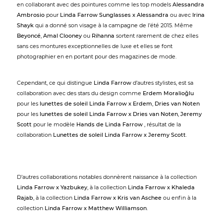
en collaborant avec des pointures comme les top models
Alessandra
Ambrosio
pour
Linda Farrow Sunglasses x Alessandra
ou avec
Irina
Shayk
qui a donné son visage à la campagne de l’été 2015. Même
Beyoncé
,
Amal Clooney
ou
Rihanna
sortent rarement de chez elles
sans ces montures exceptionnelles de luxe et elles se font
photographier en en portant pour des magazines de mode.
Cependant, ce qui distingue
Linda Farrow
d’autres stylistes, est sa
collaboration avec des stars du design comme
Erdem Moralioğlu
pour les
lunettes de soleil Linda Farrow x Erdem
,
Dries van Noten
pour les
lunettes de soleil Linda Farrow x Dries van Noten
,
Jeremy
Scott
pour le modèle
Hands de Linda Farrow
, résultat de la
collaboration
Lunettes de soleil Linda Farrow x Jeremy Scott
.
D’autres collaborations notables donnèrent naissance à la collection
Linda Farrow x Yazbukey
, à la collection
Linda Farrow x Khaleda
Rajab
, à la collection
Linda Farrow x Kris van Aschee
ou enfin à la
collection
Linda Farrow x Matthew Williamson
.