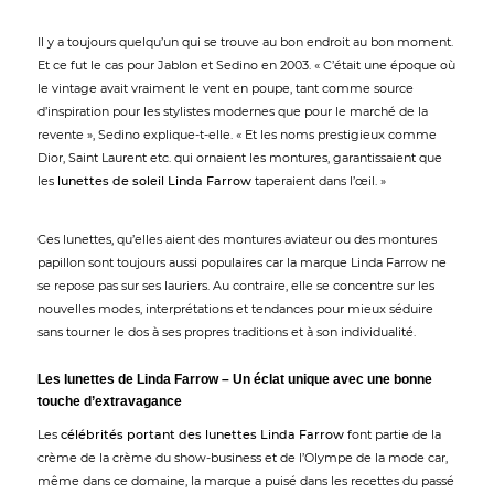
Il y a toujours quelqu’un qui se trouve au bon endroit au bon moment.
Et ce fut le cas pour Jablon et Sedino en 2003. « C’était une époque où
le vintage avait vraiment le vent en poupe, tant comme source
d’inspiration pour les stylistes modernes que pour le marché de la
revente », Sedino explique-t-elle. « Et les noms prestigieux comme
Dior, Saint Laurent etc. qui ornaient les montures, garantissaient que
les
lunettes de soleil Linda Farrow
taperaient dans l’œil. »
Ces lunettes, qu’elles aient des montures aviateur ou des montures
papillon sont toujours aussi populaires car la marque Linda Farrow ne
se repose pas sur ses lauriers. Au contraire, elle se concentre sur les
nouvelles modes, interprétations et tendances pour mieux séduire
sans tourner le dos à ses propres traditions et à son individualité.
Les lunettes de Linda Farrow – Un éclat unique avec une bonne
touche d’extravagance
Les
célébrités portant des lunettes Linda Farrow
font partie de la
crème de la crème du show-business et de l’Olympe de la mode car,
même dans ce domaine, la marque a puisé dans les recettes du passé