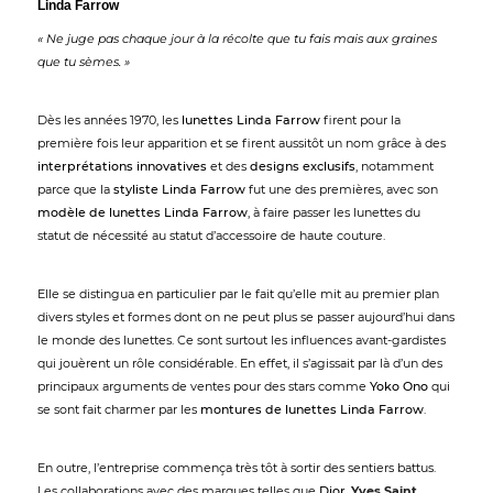
Linda Farrow
« Ne juge pas chaque jour à la récolte que tu fais mais aux graines
que tu sèmes. »
Dès les années 1970, les
lunettes Linda Farrow
firent pour la
première fois leur apparition et se firent aussitôt un nom grâce à des
interprétations innovatives
et des
designs exclusifs
, notamment
parce que la
styliste Linda Farrow
fut une des premières, avec son
modèle de lunettes Linda Farrow
, à faire passer les lunettes du
statut de nécessité au statut d’accessoire de haute couture.
Elle se distingua en particulier par le fait qu’elle mit au premier plan
divers styles et formes dont on ne peut plus se passer aujourd’hui dans
le monde des lunettes. Ce sont surtout les influences avant-gardistes
qui jouèrent un rôle considérable. En effet, il s’agissait par là d’un des
principaux arguments de ventes pour des stars comme
Yoko Ono
qui
se sont fait charmer par les
montures de lunettes Linda Farrow
.
En outre, l’entreprise commença très tôt à sortir des sentiers battus.
Les collaborations avec des marques telles que
Dior
,
Yves Saint