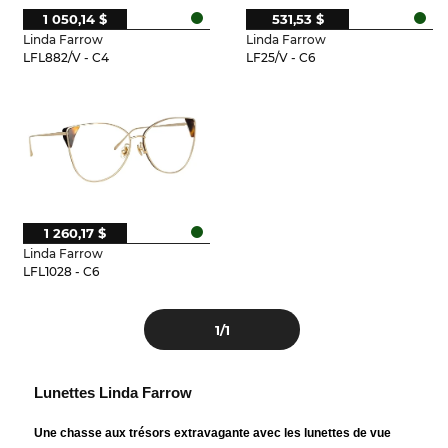
1 050,14 $
531,53 $
Linda Farrow
Linda Farrow
LFL882/V - C4
LF25/V - C6
1 260,17 $
Linda Farrow
LFL1028 - C6
1
/1
Lunettes Linda Farrow
Une chasse aux trésors extravagante avec les lunettes de vue