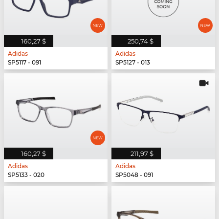
160,27 $
250,74 $
Adidas
Adidas
SP5117 - 091
SP5127 - 013
160,27 $
211,97 $
Adidas
Adidas
SP5133 - 020
SP5048 - 091