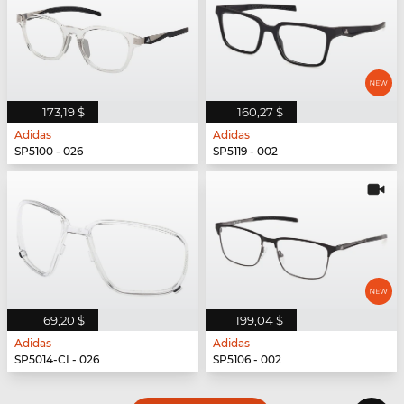
173,19 $
160,27 $
Adidas
Adidas
SP5100 - 026
SP5119 - 002
69,20 $
199,04 $
Adidas
Adidas
SP5014-CI - 026
SP5106 - 002