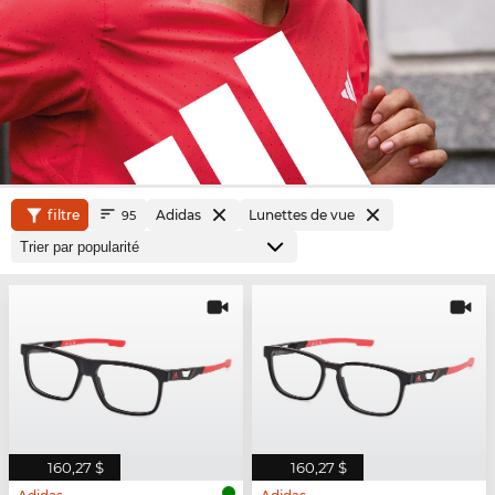
filtre
Adidas
Lunettes de vue
95
160,27 $
160,27 $