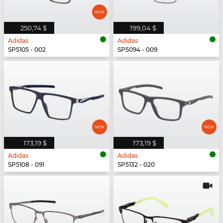
250,74 $
199,04 $
Adidas
Adidas
SP5105 - 002
SP5094 - 009
173,19 $
173,19 $
Adidas
Adidas
SP5108 - 091
SP5132 - 020