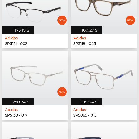
173,19 $
160,27 $
Adidas
Adidas
SP5121 - 002
SP5118 - 045
250,74 $
199,04 $
Adidas
Adidas
SP5130 - 017
SP5069 - 015