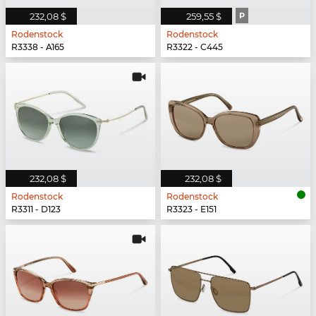
232,08 $
259,55 $
P
Rodenstock
Rodenstock
R3338 - A165
R3322 - C445
232,08 $
232,08 $
Rodenstock
Rodenstock
R3311 - D123
R3323 - E151