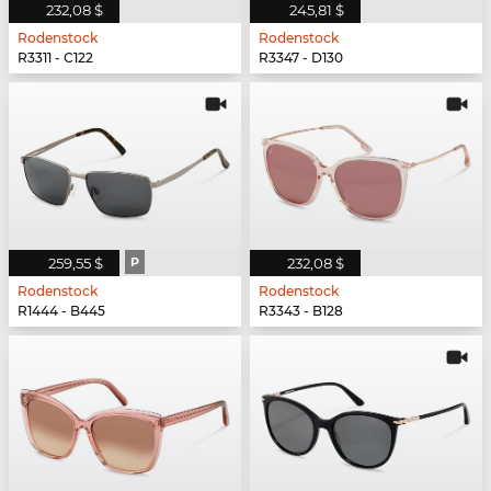
232,08 $
245,81 $
Rodenstock
Rodenstock
R3311 - C122
R3347 - D130
259,55 $
P
232,08 $
Rodenstock
Rodenstock
R1444 - B445
R3343 - B128