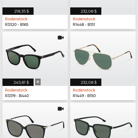
218,35 $
232,08 $
Rodenstock
Rodenstock
R3320 - B165
R1448 - B151
245,81 $
P
232,08 $
Rodenstock
Rodenstock
R3319 - B440
R1449 - B150