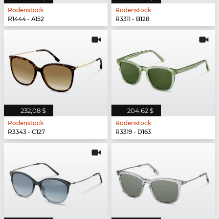
Rodenstock
Rodenstock
R1444 - A152
R3311 - B128
232,08 $
204,62 $
Rodenstock
Rodenstock
R3343 - C127
R3319 - D163