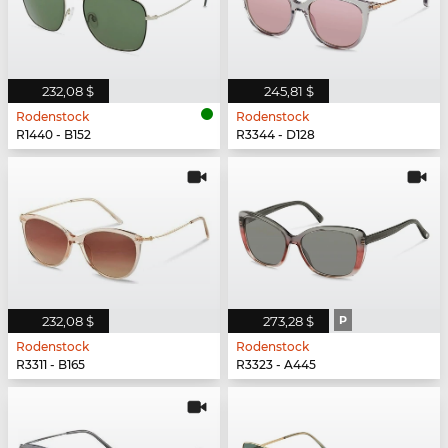
232,08 $
245,81 $
Rodenstock
Rodenstock
R1440 - B152
R3344 - D128
232,08 $
273,28 $
P
Rodenstock
Rodenstock
R3311 - B165
R3323 - A445