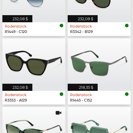
232,08 $
232,08 $
Rodenstock
Rodenstock
R1449 - C120
R3342 - B129
232,08 $
218,35 $
Rodenstock
Rodenstock
R3353 - A129
R1445 - C152