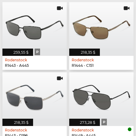
259,55 $
P
218,35 $
Rodenstock
Rodenstock
R1443 - A445
R1444 - C151
218,35 $
273,28 $
P
Rodenstock
Rodenstock
R1443 - D196
R1449 - A445