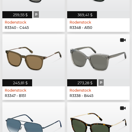
259,55 $
P
369,41 $
Rodenstock
Rodenstock
R3340 - C445
R3348 - A150
245,81 $
273,28 $
P
Rodenstock
Rodenstock
R3347 - B151
R3338 - B445