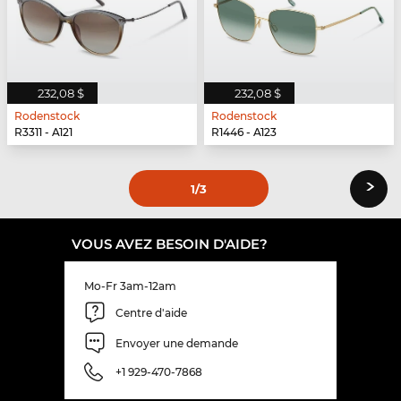
232,08 $
232,08 $
Rodenstock
Rodenstock
R3311 - A121
R1446 - A123
›
1
/3
VOUS AVEZ BESOIN D'AIDE?
Mo-Fr 3am-12am
Centre d'aide
Envoyer une demande
+1 929-470-7868