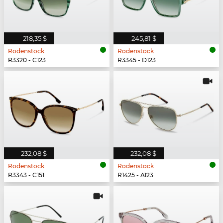
218,35 $
245,81 $
Rodenstock
Rodenstock
R3320 - C123
R3345 - D123
232,08 $
232,08 $
Rodenstock
Rodenstock
R3343 - C151
R1425 - A123