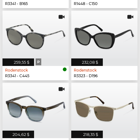
R3341 - B165
R1448 - C150
259,55 $
P
232,08 $
Rodenstock
Rodenstock
R3341 - C445
R3323 - D196
204,62 $
218,35 $