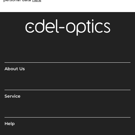
About Us
Service
Help