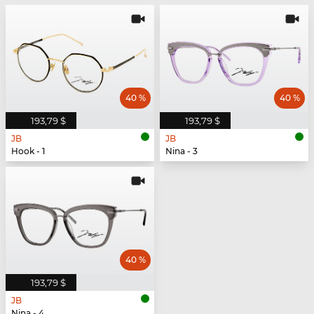
40 %
40 %
193,79 $
193,79 $
JB
JB
Hook - 1
Nina - 3
40 %
193,79 $
JB
Nina - 4