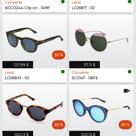
Converse
Levis
AGCO244-Clip on - 509P
LO26817 - 02
20 %
127,99 $
57,11 $
Levis
Converse
LO26803 - 02
SCO147 - 08FE
20 %
20 %
102,13 $
102,13 $