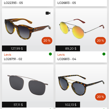
LO22393 - 05
LO26813 - 05
20 %
20 %
127,99 $
89,20 $
Levis
Levis
LO26791 - 02
LO26813 - 04
20 %
57,11 $
102,13 $