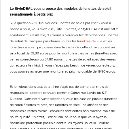
Le StyleDEAL vous propose des modèles de lunettes de soleil
sensationnels à petits prix
Si la question « Où trouver des lunettes de soleil pas cher » vous a
mené à nous, vous avez visé juste. En effet, le StyleDEAL est une offre
absolument irrésistible, du moins si vous voulez dénicher des lunettes
de soleil de marques pas chères. Toutes les
lunettes de vue
et les
lunettes de soleil proposées dans le cadre de cette offre coûtent
un
prix total
de 39,80 euros pour la monture et les verres (lunettes avec
verres correcteurs) ou 54,80 euros (lunettes de soleil avec des verres
correcteurs teintés). Si vous n’avez pas besoin de verres correcteurs,
vous pouvez acheter une monture au prix incroyable de 19,90 euros.
Et le mieux dans tout cela : il ne s’agit pas de camelote, mais de
marques de lunettes connues comme
Converse
,
Levi's
ou
S.T.
Dupont
. Dans notre vaste sélection, vous trouvez, en plus de lunettes
de soleil à verres teintés, des lunettes de soleil polarisées et des
modèles à verres miroir. Les verres sont certes bon marché mais de
haute qualité. En effet, il est crucial pour nous que vous ayez la
meilleure protection possible contre les rayons UV et la lumière
éblouissante. Nous garantissons une protection UV en conformité