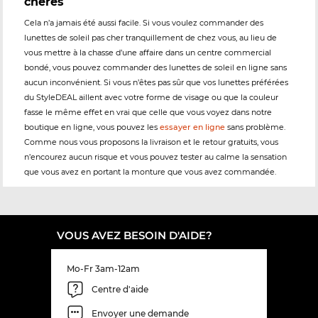
chères
Cela n’a jamais été aussi facile. Si vous voulez commander des
lunettes de soleil pas cher tranquillement de chez vous, au lieu de
vous mettre à la chasse d’une affaire dans un centre commercial
bondé, vous pouvez commander des lunettes de soleil en ligne sans
aucun inconvénient. Si vous n’êtes pas sûr que vos lunettes préférées
du StyleDEAL aillent avec votre forme de visage ou que la couleur
fasse le même effet en vrai que celle que vous voyez dans notre
boutique en ligne, vous pouvez les
essayer en ligne
sans problème.
Comme nous vous proposons la livraison et le retour gratuits, vous
n’encourez aucun risque et vous pouvez tester au calme la sensation
que vous avez en portant la monture que vous avez commandée.
VOUS AVEZ BESOIN D'AIDE?
Mo-Fr 3am-12am
Centre d'aide
Envoyer une demande