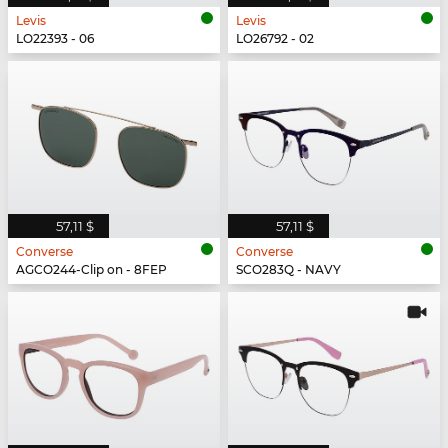
Levis
Levis
LO22393 - 06
LO26792 - 02
57,11 $
57,11 $
Converse
Converse
AGCO244-Clip on - 8FEP
SCO283Q - NAVY