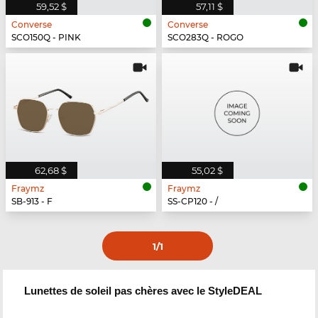
59,52 $
57,11 $
Converse
Converse
SCO150Q - PINK
SCO283Q - ROGO
62,68 $
55,02 $
Fraymz
Fraymz
SB-913 - F
SS-CP120 - /
1
/1
Lunettes de soleil pas chères avec le StyleDEAL