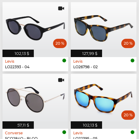
20 %
20 %
102,13 $
127,99 $
Levis
Levis
LO22393 - 04
LO26798 - 02
20 %
57,11 $
102,13 $
Converse
Levis
SCO284Q - BLGO
LO22395 - 05