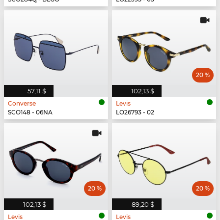
20 %
57,11 $
102,13 $
Converse
Levis
SCO148 - 06NA
LO26793 - 02
20 %
20 %
102,13 $
89,20 $
Levis
Levis