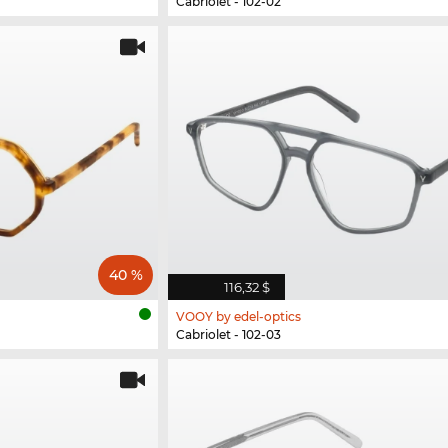
Cabriolet - 102-02
40 %
116,32 $
VOOY by edel-optics
Cabriolet - 102-03