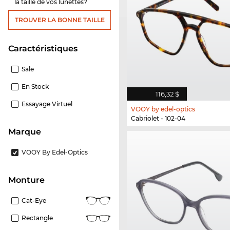
la taille de vos lunettes?
TROUVER LA BONNE TAILLE
Caractéristiques
Sale
En Stock
116,32 $
Essayage Virtuel
VOOY by edel-optics
Cabriolet - 102-04
Marque
VOOY By Edel-Optics
Monture
Cat-Eye
Rectangle