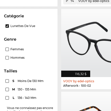
VOOY by edel-optics
74
Catégorie
Lunettes De Vue
Genre
Femmes
Hommes
Tailles
116,32 $
S
Moins De 130 Mm
VOOY by edel-optics
Afterwork - 100-02
M
130 - 135 Mm
L
136 - 140 Mm
Vous ne connaissez pas encore