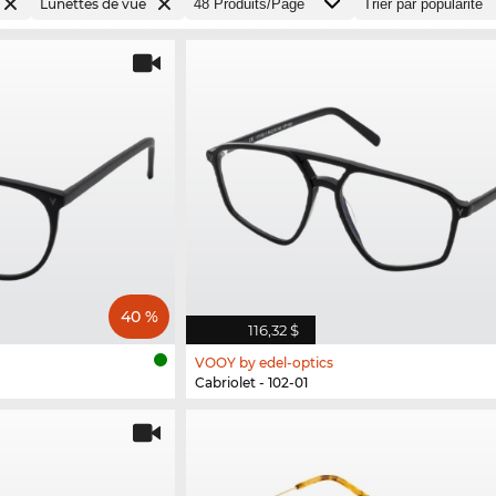
Lunettes de vue
40 %
116,32 $
VOOY by edel-optics
Cabriolet - 102-01