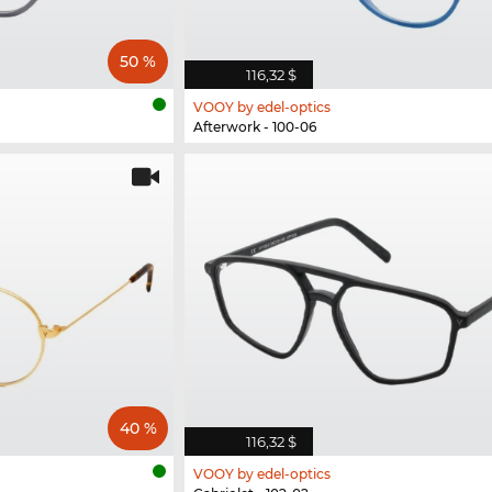
50 %
116,32 $
VOOY by edel-optics
Afterwork - 100-06
40 %
116,32 $
VOOY by edel-optics