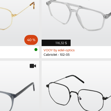
40 %
116,32 $
VOOY by edel-optics
Cabriolet - 102-05