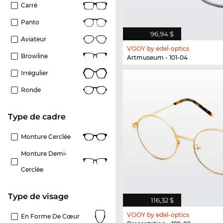
Carré
Panto
96,94 $
Aviateur
VOOY by edel-optics
Browline
Artmuseum - 101-04
Irrégulier
Ronde
Type de cadre
Monture Cerclée
Monture Demi-
Cerclée
Type de visage
116,32 $
VOOY by edel-optics
En Forme De Cœur