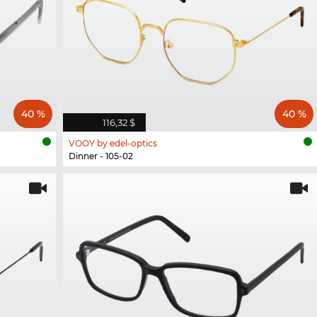
40 %
40 %
116,32 $
VOOY by edel-optics
Dinner - 105-02