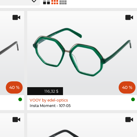
40 %
40 %
116,32 $
VOOY by edel-optics
Insta Moment - 107-05