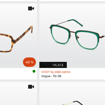
40 %
116,32 $
VOOY by edel-optics
Vogue - 112-06