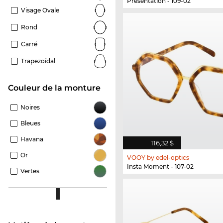
Presentation - 109-02
Visage Ovale
Rond
Carré
Trapezoïdal
Couleur de la monture
Noires
Bleues
Havana
116,32 $
Or
VOOY by edel-optics
Insta Moment - 107-02
Vertes