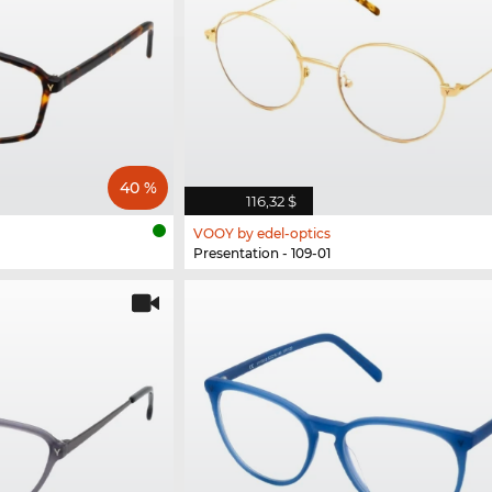
40 %
116,32 $
VOOY by edel-optics
Presentation - 109-01