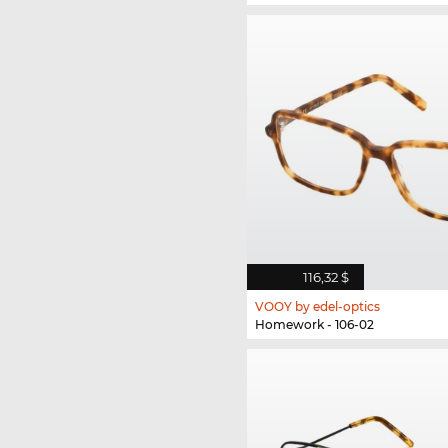
116,32 $
VOOY by edel-optics
Homework - 106-02