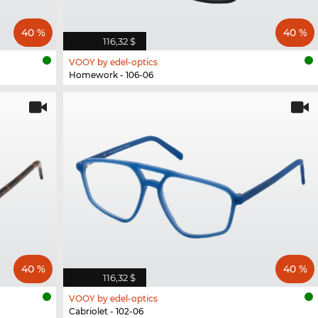
40 %
40 %
116,32 $
VOOY by edel-optics
Homework - 106-06
40 %
40 %
116,32 $
VOOY by edel-optics
Cabriolet - 102-06