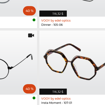
40 %
116,32 $
VOOY by edel-optics
Dinner - 105-06
40 %
116,32 $
VOOY by edel-optics
Insta Moment - 107-01