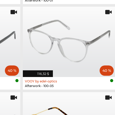
Afterwork - 100-01
40 %
40 %
116,32 $
VOOY by edel-optics
Afterwork - 100-05