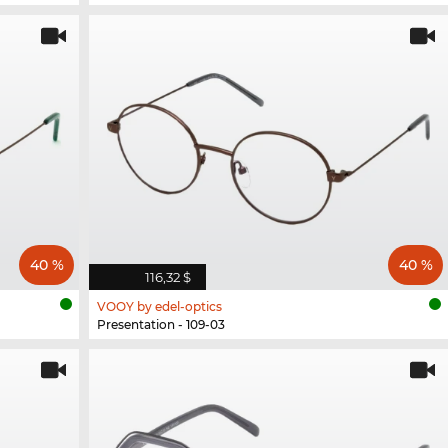
40 %
40 %
116,32 $
VOOY by edel-optics
Presentation - 109-03