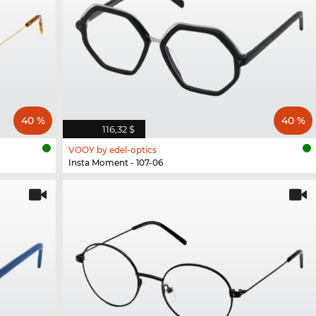
40 %
40 %
116,32 $
VOOY by edel-optics
Insta Moment - 107-06