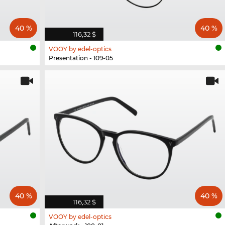
40 %
40 %
116,32 $
VOOY by edel-optics
Presentation - 109-05
40 %
40 %
116,32 $
VOOY by edel-optics