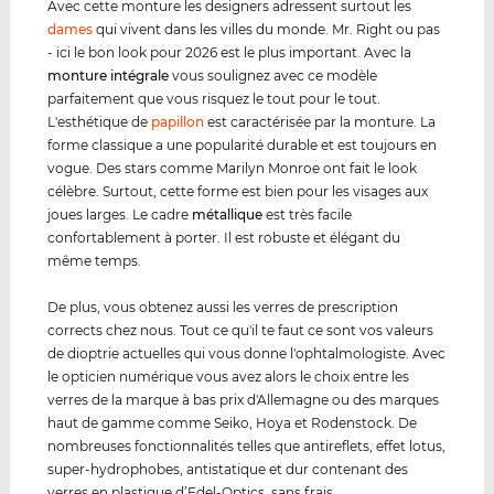
Avec cette monture les designers adressent surtout les
dames
qui vivent dans les villes du monde. Mr. Right ou pas
- ici le bon look pour 2026 est le plus important. Avec la
monture intégrale
vous soulignez avec ce modèle
parfaitement que vous risquez le tout pour le tout.
L'esthétique de
papillon
est caractérisée par la monture. La
forme classique a une popularité durable et est toujours en
vogue. Des stars comme Marilyn Monroe ont fait le look
célèbre. Surtout, cette forme est bien pour les visages aux
joues larges. Le cadre
métal
lique
est très facile
confortablement à porter. Il est robuste et élégant du
même temps.
De plus, vous obtenez aussi les verres de prescription
corrects chez nous. Tout ce qu'il te faut ce sont vos valeurs
de dioptrie actuelles qui vous donne l'ophtalmologiste. Avec
le opticien numérique vous avez alors le choix entre les
verres de la marque à bas prix d'Allemagne ou des marques
haut de gamme comme Seiko, Hoya et Rodenstock. De
nombreuses fonctionnalités telles que antireflets, effet lotus,
super-hydrophobes, antistatique et dur contenant des
verres en plastique d’Edel-Optics, sans frais