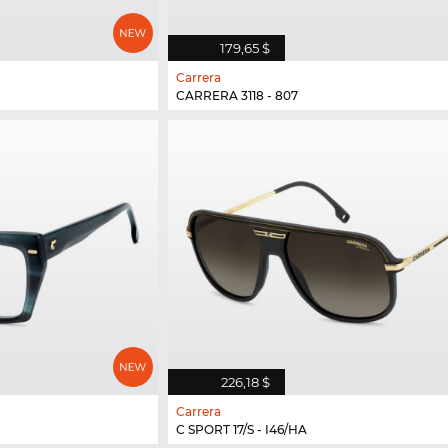
179,65 $
Carrera
CARRERA 3118 - 807
226,18 $
Carrera
C SPORT 17/S - I46/HA