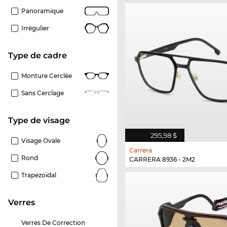
Panoramique
Irrégulier
Type de cadre
Monture Cerclée
Sans Cerclage
Type de visage
295,98 $
Visage Ovale
Carrera
Rond
CARRERA 8936 - 2M2
Trapezoïdal
Verres
Verres De Correction