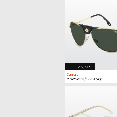
257,20 $
Carrera
C SPORT 18/S - 0NZ/QT