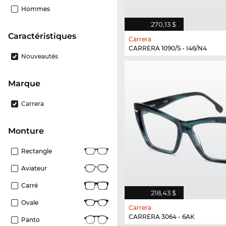
Hommes
270,13 $
Caractéristiques
Carrera
CARRERA 1090/S - I46/N4
Nouveautés
Marque
Carrera
Monture
Rectangle
Aviateur
Carré
218,43 $
Ovale
Carrera
CARRERA 3064 - 6AK
Panto