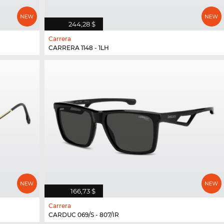
244,28 $
Carrera
CARRERA 1148 - 1LH
166,73 $
Carrera
CARDUC 069/S - 807/IR