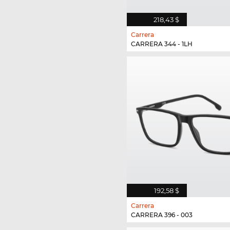
218,43 $
Carrera
CARRERA 344 - 1LH
192,58 $
Carrera
CARRERA 396 - 003