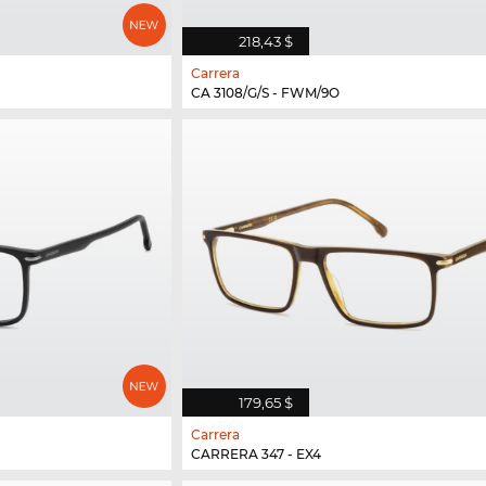
218,43 $
Carrera
CA 3108/G/S - FWM/9O
179,65 $
Carrera
CARRERA 347 - EX4