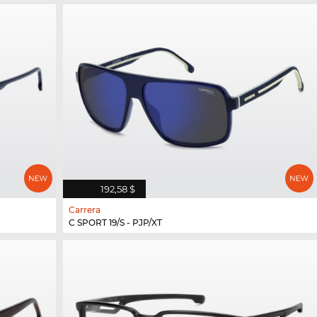
192,58 $
Carrera
C SPORT 19/S - PJP/XT