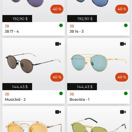
40 %
40 %
192,90 $
192,90 $
JB
JB
JB 17 - 4
JB 14 - 3
40 %
40 %
144,43 $
144,43 $
JB
JB
Musickid - 2
Boavista - 1