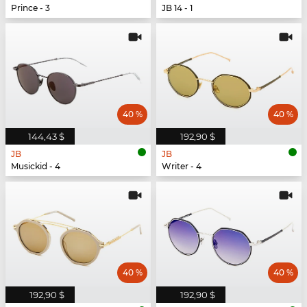
Prince - 3
JB 14 - 1
40 %
40 %
144,43 $
192,90 $
JB
JB
Musickid - 4
Writer - 4
40 %
40 %
192,90 $
192,90 $