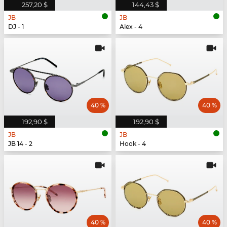
257,20 $
144,43 $
JB
JB
DJ - 1
Alex - 4
40 %
40 %
192,90 $
192,90 $
JB
JB
JB 14 - 2
Hook - 4
40 %
40 %