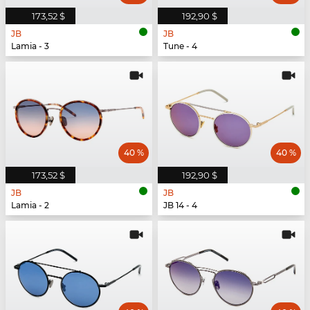
173,52 $
192,90 $
JB
JB
Lamia - 3
Tune - 4
40 %
40 %
173,52 $
192,90 $
JB
JB
Lamia - 2
JB 14 - 4