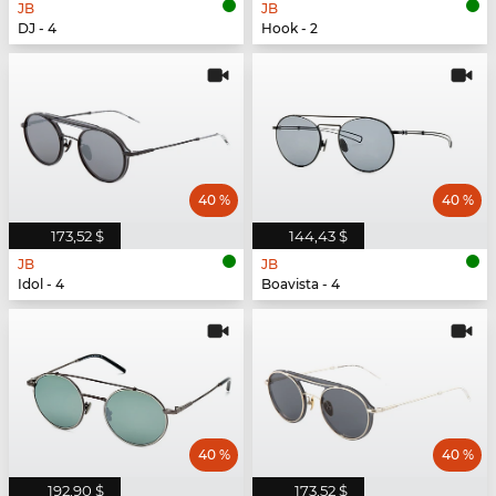
JB
JB
DJ - 4
Hook - 2
40 %
40 %
173,52 $
144,43 $
JB
JB
Idol - 4
Boavista - 4
40 %
40 %
192,90 $
173,52 $