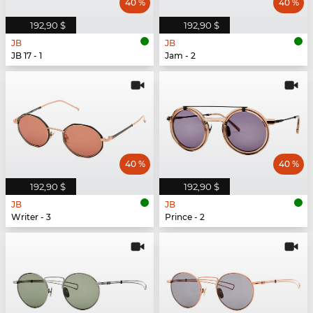
40 %
40 %
192,90 $
192,90 $
JB
JB
JB 17 - 1
Jam - 2
40 %
40 %
192,90 $
192,90 $
JB
JB
Writer - 3
Prince - 2