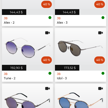
40 %
40 %
144,43 $
144,43 $
JB
JB
Alex - 2
Alex - 3
40 %
40 %
192,90 $
173,52 $
JB
JB
Tune - 2
Idol - 3