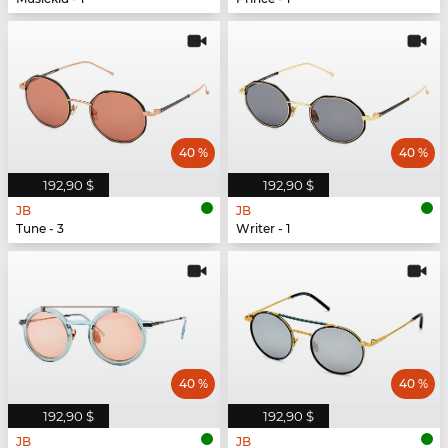
40 %
40 %
192,90 $
192,90 $
JB
JB
Tune - 3
Writer - 1
40 %
40 %
192,90 $
192,90 $
JB
JB