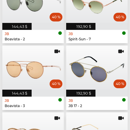
40 %
40 %
144,43 $
192,90 $
JB
JB
Boavista - 2
Spirit-Sun - 7
40 %
40 %
144,43 $
192,90 $
JB
JB
Boavista - 3
JB 17 - 2