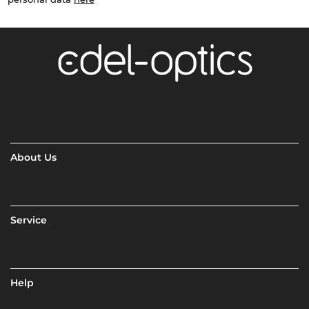
About Us
Service
Help