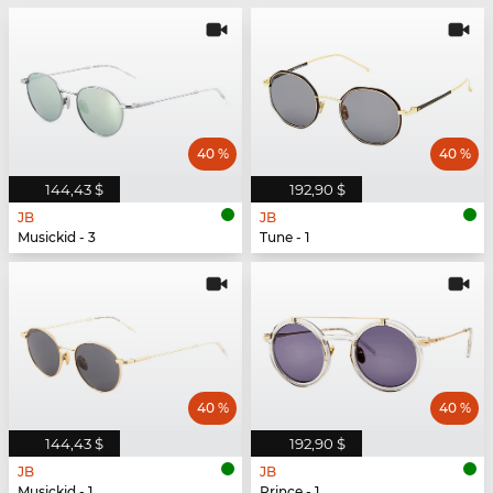
40 %
40 %
144,43 $
192,90 $
JB
JB
Musickid - 3
Tune - 1
40 %
40 %
144,43 $
192,90 $
JB
JB
Musickid - 1
Prince - 1