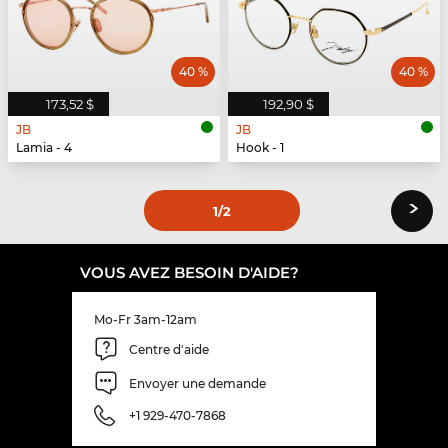
40 %
40 %
173,52 $
192,90 $
JB
JB
Lamia - 4
Hook - 1
›
1
/2
VOUS AVEZ BESOIN D'AIDE?
Mo-Fr 3am-12am
Centre d'aide
Envoyer une demande
+1 929-470-7868