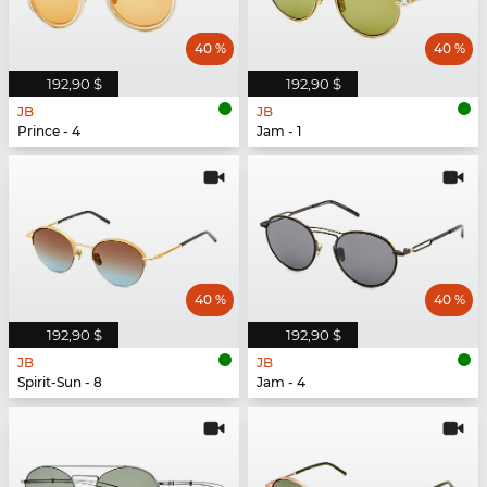
40 %
40 %
192,90 $
192,90 $
JB
JB
Prince - 4
Jam - 1
40 %
40 %
192,90 $
192,90 $
JB
JB
Spirit-Sun - 8
Jam - 4