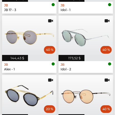
JB
JB
JB 17 - 3
Idol - 1
40 %
40 %
144,43 $
173,52 $
JB
JB
Alex - 1
Idol - 2
20 %
40 %