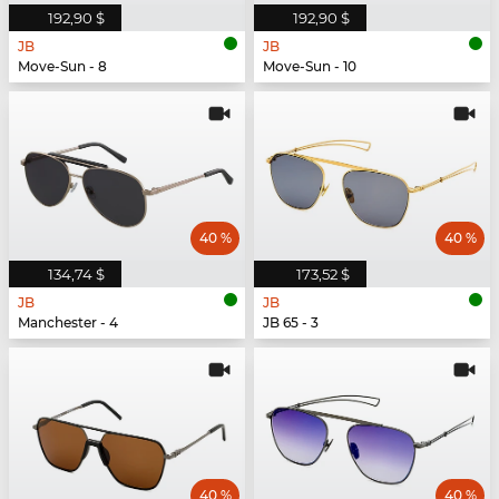
192,90 $
192,90 $
JB
JB
Move-Sun - 8
Move-Sun - 10
40 %
40 %
134,74 $
173,52 $
JB
JB
Manchester - 4
JB 65 - 3
40 %
40 %