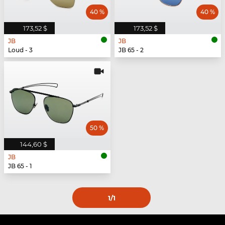
40 %
40 %
173,52 $
173,52 $
JB
JB
Loud - 3
JB 65 - 2
50 %
144,60 $
JB
JB 65 - 1
1
/1