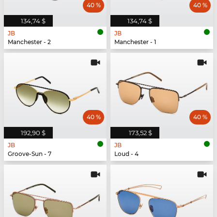
40 %
40 %
134,74 $
134,74 $
JB
JB
Manchester - 2
Manchester - 1
40 %
40 %
192,90 $
173,52 $
JB
JB
Groove-Sun - 7
Loud - 4