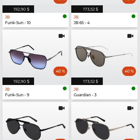
192,90 $
173,52 $
JB
JB
Funk-Sun - 10
JB 65 - 4
40 %
40 %
192,90 $
173,52 $
JB
JB
Funk-Sun - 9
Guardian - 3