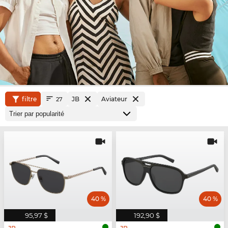
filtre
JB
Aviateur
27
40 %
40 %
95,97 $
192,90 $