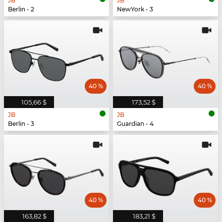
JB
JB
Berlin - 2
NewYork - 3
40 %
40 %
105,66 $
173,52 $
JB
JB
Berlin - 3
Guardian - 4
40 %
40 %
163,82 $
183,21 $