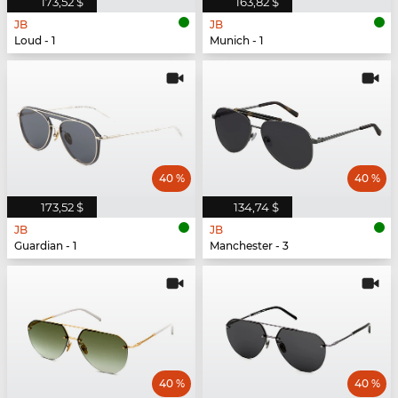
173,52 $
163,82 $
JB
JB
Loud - 1
Munich - 1
40 %
40 %
173,52 $
134,74 $
JB
JB
Guardian - 1
Manchester - 3
40 %
40 %