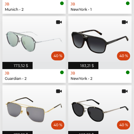
JB
JB
Munich - 2
NewYork - 1
40 %
40 %
173,52 $
183,21 $
JB
JB
Guardian - 2
NewYork - 2
40 %
40 %