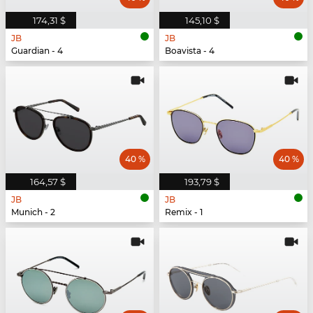
174,31 $
145,10 $
JB
JB
Guardian - 4
Boavista - 4
40 %
40 %
164,57 $
193,79 $
JB
JB
Munich - 2
Remix - 1