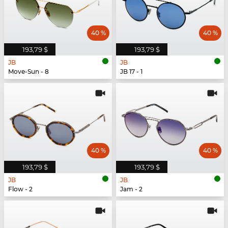
40 %
40 %
193,79 $
193,79 $
JB
JB
Move-Sun - 8
JB 17 - 1
40 %
40 %
193,79 $
193,79 $
JB
JB
Flow - 2
Jam - 2