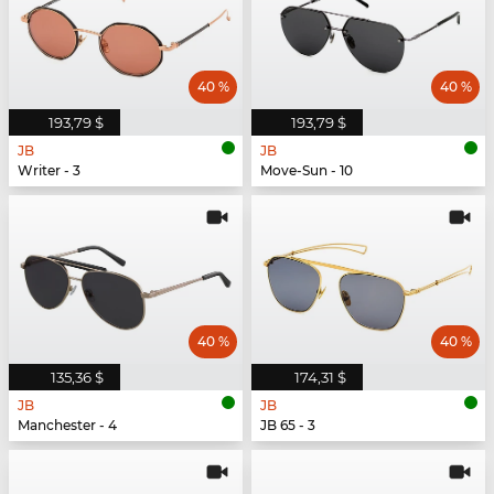
40 %
40 %
193,79 $
193,79 $
JB
JB
Writer - 3
Move-Sun - 10
40 %
40 %
135,36 $
174,31 $
JB
JB
Manchester - 4
JB 65 - 3