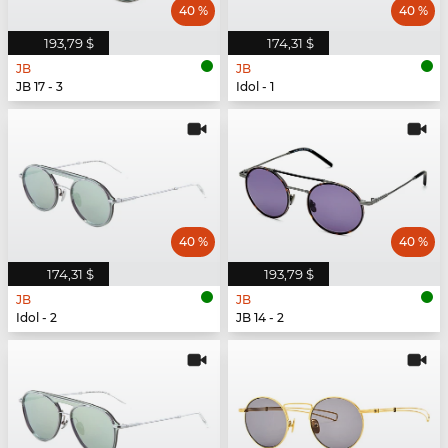
40 %
40 %
193,79 $
174,31 $
JB
JB
JB 17 - 3
Idol - 1
40 %
40 %
174,31 $
193,79 $
JB
JB
Idol - 2
JB 14 - 2