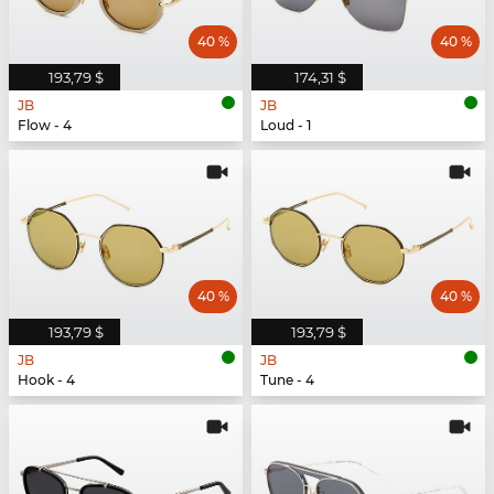
40 %
40 %
193,79 $
174,31 $
JB
JB
Flow - 4
Loud - 1
40 %
40 %
193,79 $
193,79 $
JB
JB
Hook - 4
Tune - 4