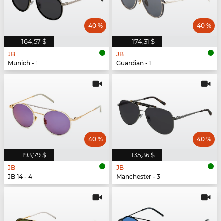
40 %
40 %
164,57 $
174,31 $
JB
JB
Munich - 1
Guardian - 1
40 %
40 %
193,79 $
135,36 $
JB
JB
JB 14 - 4
Manchester - 3