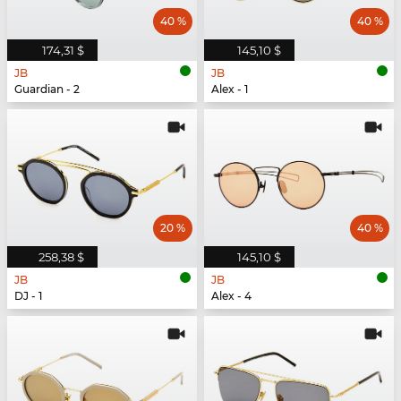
40 %
40 %
174,31 $
145,10 $
JB
JB
Guardian - 2
Alex - 1
20 %
40 %
258,38 $
145,10 $
JB
JB
DJ - 1
Alex - 4