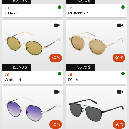
193,79 $
145,10 $
JB
JB
JB 14 - 1
Musickid - 4
40 %
40 %
193,79 $
193,79 $
JB
JB
Writer - 4
DJ - 4
40 %
40 %