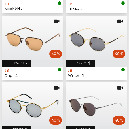
JB
JB
Musickid - 1
Tune - 3
40 %
40 %
174,31 $
193,79 $
JB
JB
Drip - 4
Writer - 1
40 %
40 %