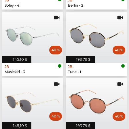
JB
JB
Soley - 4
Berlin - 2
40 %
40 %
145,10 $
193,79 $
JB
JB
Musickid - 3
Tune - 1
40 %
40 %
145,10 $
193,79 $