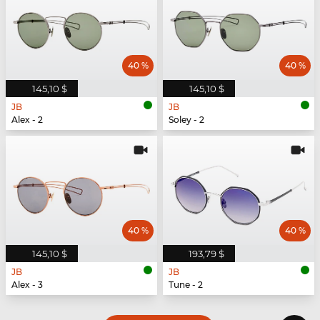
40 %
40 %
145,10 $
145,10 $
JB
JB
Alex - 2
Soley - 2
40 %
40 %
145,10 $
193,79 $
JB
JB
Alex - 3
Tune - 2