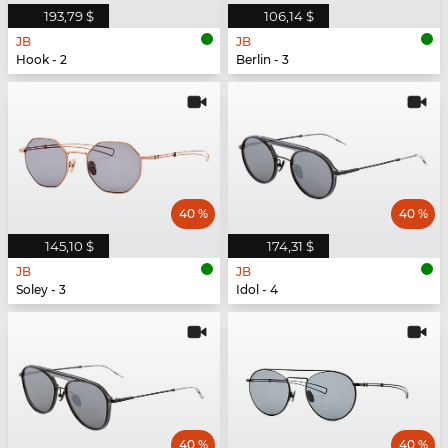
193,79 $
106,14 $
JB
JB
Hook - 2
Berlin - 3
40 %
40 %
145,10 $
174,31 $
JB
JB
Soley - 3
Idol - 4
40 %
40 %