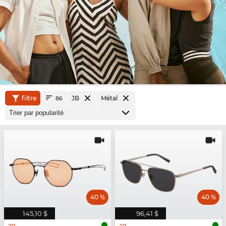
filtre
JB
Métal
86
40 %
40 %
145,10 $
96,41 $