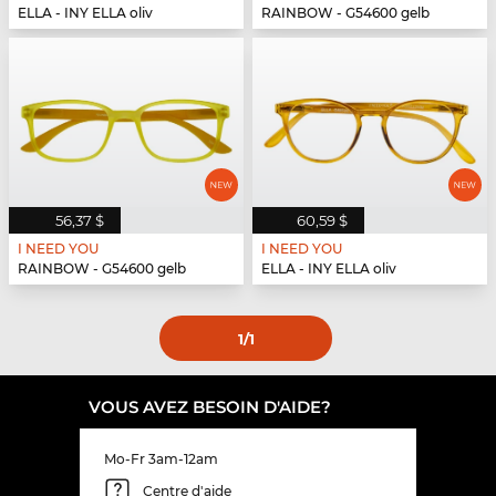
ELLA - INY ELLA oliv
RAINBOW - G54600 gelb
56,37 $
60,59 $
I NEED YOU
I NEED YOU
RAINBOW - G54600 gelb
ELLA - INY ELLA oliv
1
/1
VOUS AVEZ BESOIN D'AIDE?
Mo-Fr 3am-12am
Centre d'aide