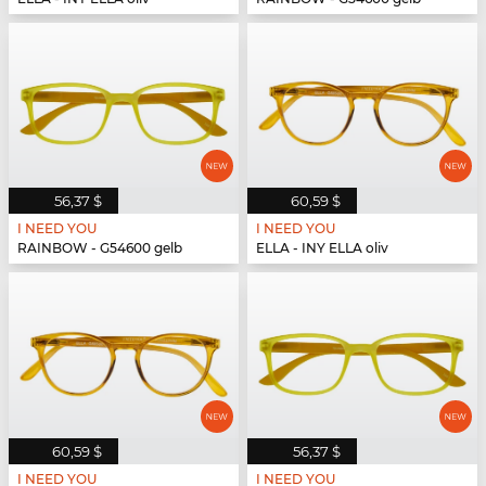
56,37 $
60,59 $
I NEED YOU
I NEED YOU
RAINBOW - G54600 gelb
ELLA - INY ELLA oliv
60,59 $
56,37 $
I NEED YOU
I NEED YOU