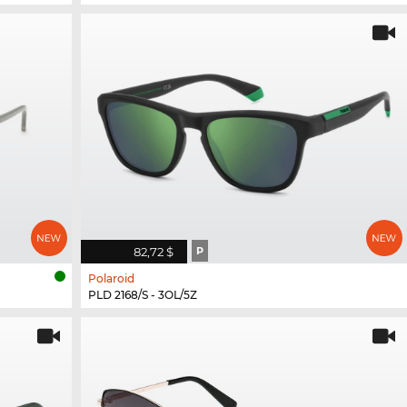
82,72 $
P
Polaroid
PLD 2168/S - 3OL/5Z