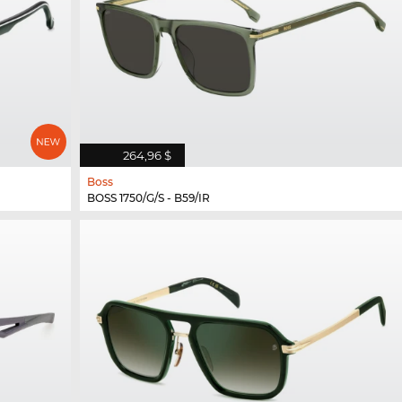
264,96 $
Boss
BOSS 1750/G/S - B59/IR