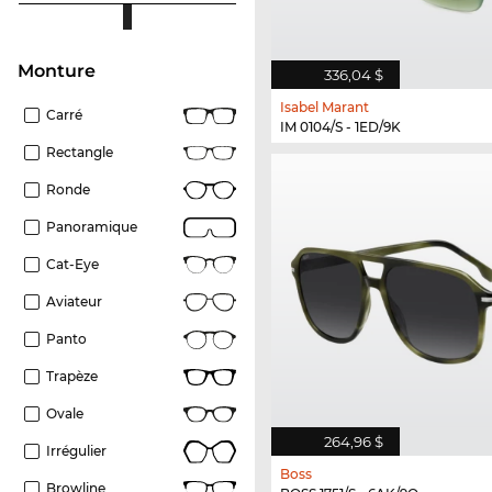
Monture
336,04 $
Isabel Marant
Carré
IM 0104/S - 1ED/9K
Rectangle
Ronde
Panoramique
Cat-Eye
Aviateur
Panto
Trapèze
Ovale
264,96 $
Irrégulier
Boss
Browline