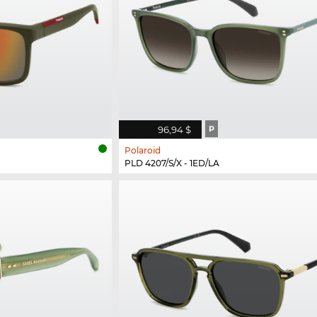
96,94 $
P
Polaroid
PLD 4207/S/X - 1ED/LA