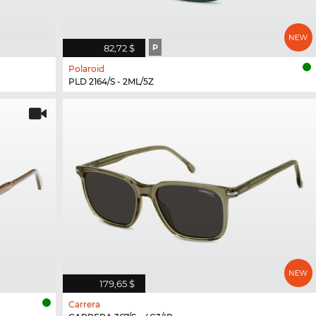
82,72 $
P
Polaroid
PLD 2164/S - 2ML/5Z
179,65 $
Carrera