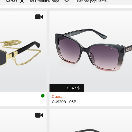
Vertes
81,47 $
Guess
GU9208 - 05B