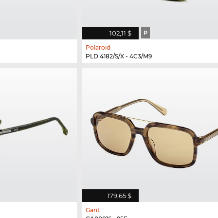
102,11 $
P
Polaroid
PLD 4182/S/X - 4C3/M9
179,65 $
Gant