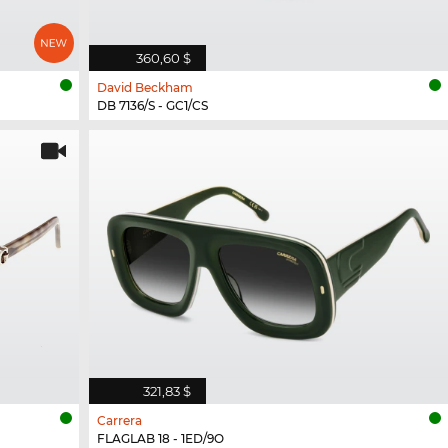
360,60 $
David Beckham
DB 7136/S - GC1/CS
321,83 $
Carrera
FLAGLAB 18 - 1ED/9O