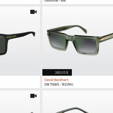
GA00016 - 95E
283,05 $
David Beckham
DB 7126/S - 1ED/NU