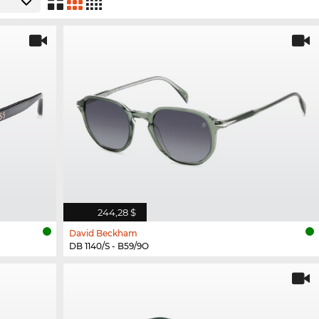
244,28 $
David Beckham
DB 1140/S - B59/9O