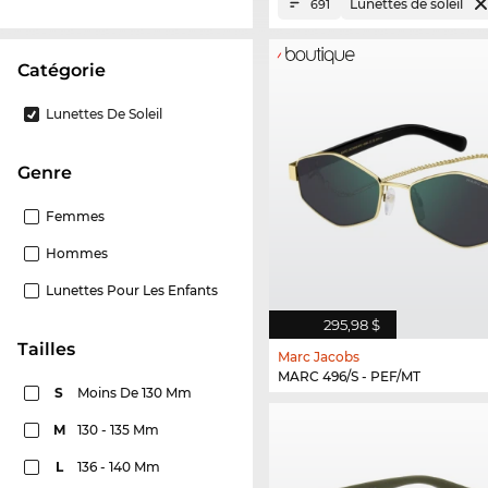
Lunettes de soleil
691
Catégorie
Lunettes De Soleil
Genre
Femmes
Hommes
Lunettes Pour Les Enfants
295,98 $
Tailles
Marc Jacobs
MARC 496/S - PEF/MT
S
Moins De 130 Mm
M
130 - 135 Mm
L
136 - 140 Mm