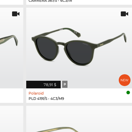
CARRERA 367/S - 4C3/IR
78,91 $
P
Polaroid
PLD 4191/S - 4C3/M9