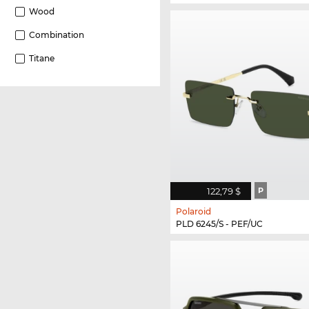
Wood
Combination
Titane
122,79 $
P
Polaroid
PLD 6245/S - PEF/UC