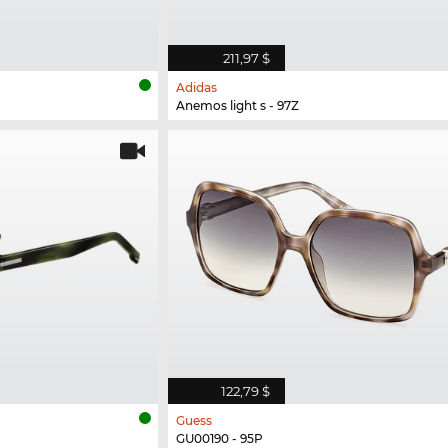
211,97 $
Adidas
Anemos light s - 97Z
122,79 $
Guess
GU00190 - 95P