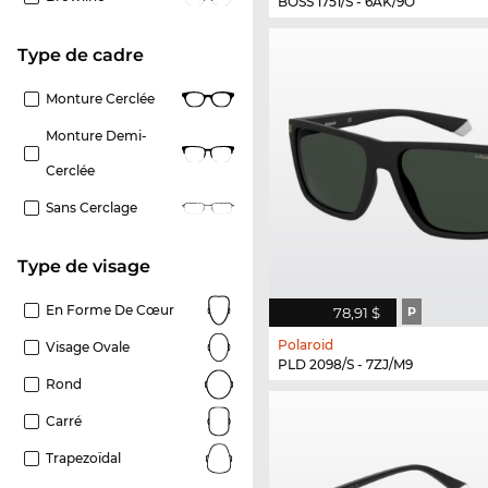
BOSS 1751/S - 6AK/9O
Type de cadre
Monture Cerclée
Monture Demi-
Cerclée
Sans Cerclage
Type de visage
En Forme De Cœur
78,91 $
P
Polaroid
Visage Ovale
PLD 2098/S - 7ZJ/M9
Rond
Carré
Trapezoïdal