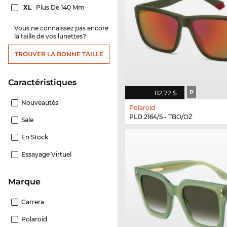
XL
Plus De 140 Mm
Vous ne connaissez pas encore
la taille de vos lunettes?
TROUVER LA BONNE TAILLE
Caractéristiques
82,72 $
P
Nouveautés
Polaroid
PLD 2164/S - TBO/OZ
Sale
En Stock
Essayage Virtuel
Marque
Carrera
Polaroid