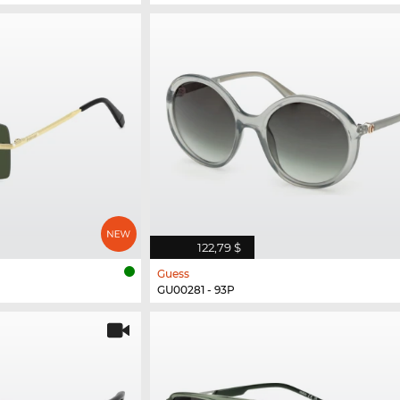
122,79 $
Guess
GU00281 - 93P