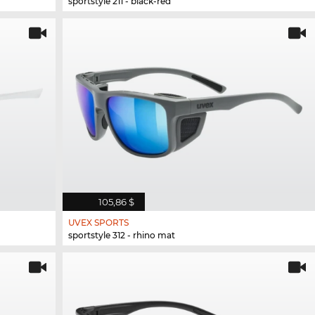
sportstyle 211 - black-red
105,86 $
UVEX SPORTS
sportstyle 312 - rhino mat