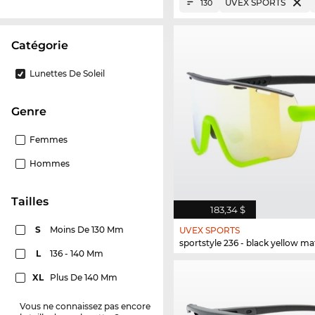
UVEX SPORTS
130
Catégorie
Lunettes De Soleil
Genre
Femmes
Hommes
Tailles
183,34 $
S
Moins De 130 Mm
UVEX SPORTS
sportstyle 236 - black yellow ma
L
136 - 140 Mm
XL
Plus De 140 Mm
Vous ne connaissez pas encore