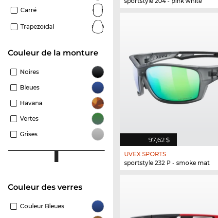
sportstyle 204 - pink white
Carré
Trapezoïdal
Couleur de la monture
Noires
Bleues
Havana
Vertes
Grises
97,62 $
UVEX SPORTS
sportstyle 232 P - smoke mat
Couleur des verres
Couleur Bleues