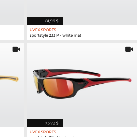
81,96 $
UVEX SPORTS
sportstyle 233 P - white mat
73,72 $
UVEX SPORTS