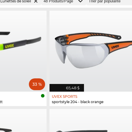
Lunettes de soleil
33 %
65,48 $
UVEX SPORTS
tt
sportstyle 204 - black orange