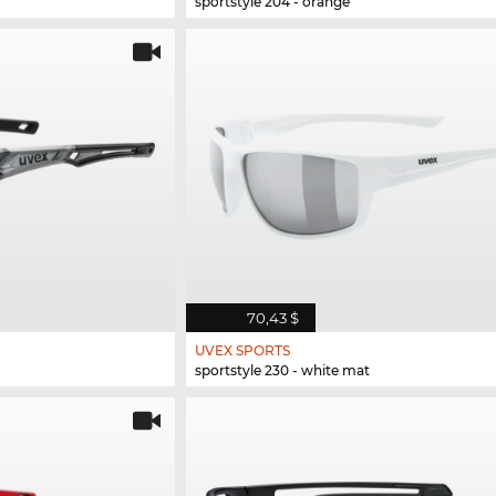
sportstyle 204 - orange
70,43 $
UVEX SPORTS
sportstyle 230 - white mat