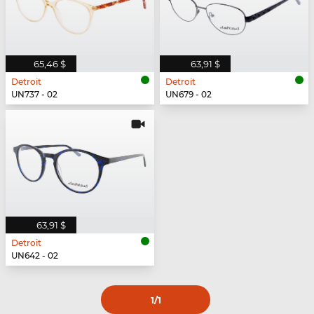
65,46 $
63,91 $
Detroit
Detroit
UN737 - 02
UN679 - 02
63,91 $
Detroit
UN642 - 02
1
/1