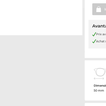
Avanta
Prix a
Achat 
Dimensio
50 mm