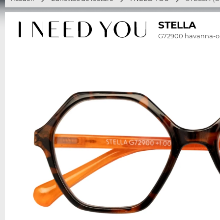
STELLA
G72900 havanna-o