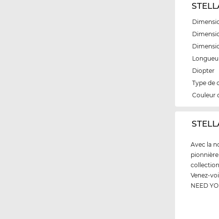
STELLA
Dimensio
Dimensio
Dimensi
Longueur
Diopter
Type de 
Couleur 
‌STEL
Avec la 
pionnière
collectio
Venez-voi
NEED YOU