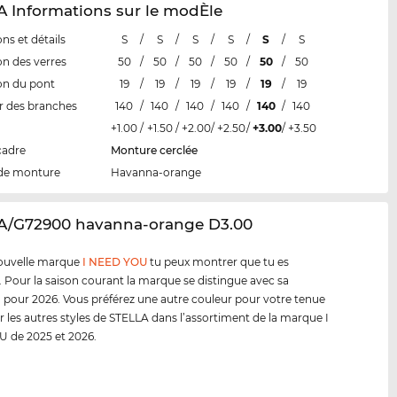
 Informations sur le modÈle
ns et détails
S
/
S
/
S
/
S
/
S
/
S
n des verres
50
/
50
/
50
/
50
/
50
/
50
on du pont
19
/
19
/
19
/
19
/
19
/
19
 des branches
140
/
140
/
140
/
140
/
140
/
140
+1.00
/
+1.50
/
+2.00
/
+2.50
/
+3.00
/
+3.50
cadre
Monture cerclée
de monture
Havanna-orange
LA/G72900 havanna-orange D3.00
nouvelle marque
I NEED YOU
tu peux montrer que tu es
. Pour la saison courant la marque se distingue avec sa
n pour 2026. Vous préférez une autre couleur pour votre tenue
r les autres styles de STELLA dans l’assortiment de la marque I
 de 2025 et 2026.