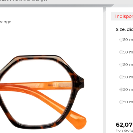
Indispo
range
Size, di
50 m
50 m
50 m
50 m
50 m
50 m
62,07
Hors droit