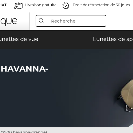
IAT!
Livraison gratuite
Droit de rétractation de 30 jours
unettes de vue
Lunettes de sp
0 HAVANNA-
72900 havanna-orange)