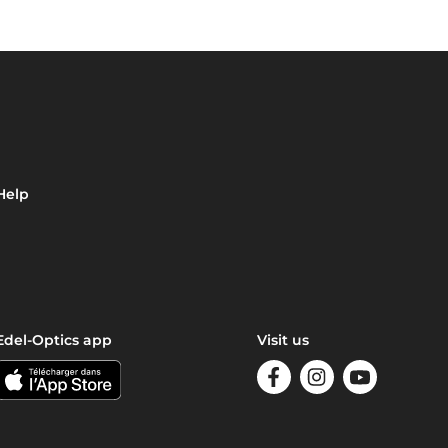
Help
Edel-Optics app
Visit us