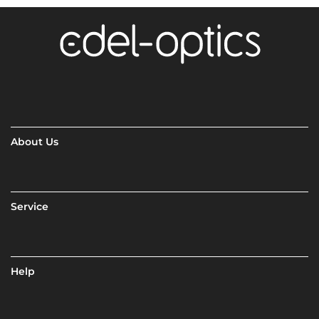
About Us
Service
Help