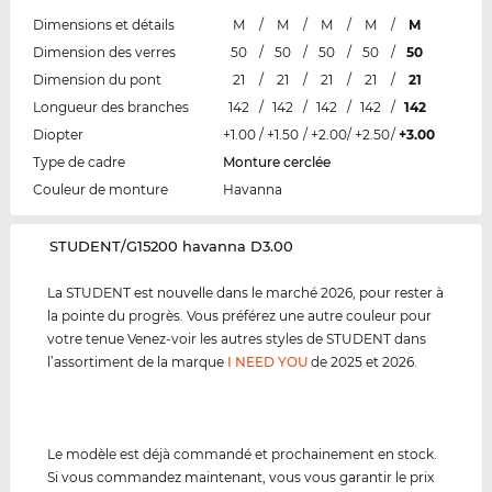
Dimensions et détails
M
/
M
/
M
/
M
/
M
Dimension des verres
50
/
50
/
50
/
50
/
50
Dimension du pont
21
/
21
/
21
/
21
/
21
Longueur des branches
142
/
142
/
142
/
142
/
142
Diopter
+1.00
/
+1.50
/
+2.00
/
+2.50
/
+3.00
Type de cadre
Monture cerclée
Couleur de monture
Havanna
‌STUDENT/G15200 havanna D3.00
La STUDENT est nouvelle dans le marché 2026, pour rester à
la pointe du progrès. Vous préférez une autre couleur pour
votre tenue Venez-voir les autres styles de STUDENT dans
l’assortiment de la marque
I NEED YOU
de 2025 et 2026.
Le modèle est déjà commandé et prochainement en stock.
Si vous commandez maintenant, vous vous garantir le prix