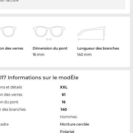
sur facture
n des verres
Dimension du pont
Longueur des branches
16 mm
140 mm
17 Informations sur le modÈle
ns et détails
XXL
n des verres
61
on du pont
16
 des branches
140
Hommes
cadre
Monture cerclée
Polarisé