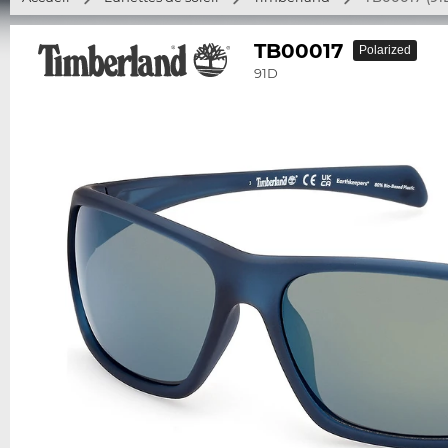
TB00017
Polarized
91D