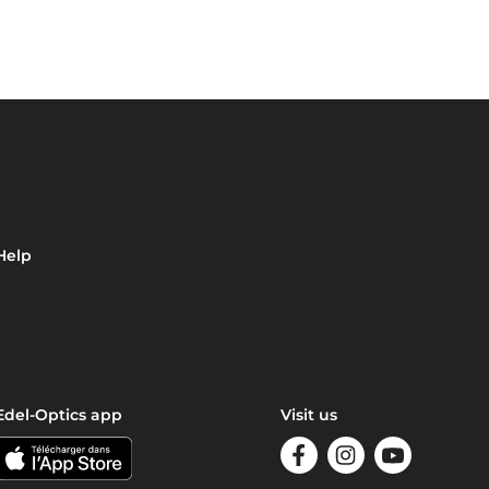
Help
Edel-Optics app
Visit us