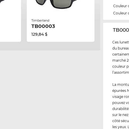
Couleur 
Couleur 
Timberland
TB00003
‌TB000
129,84 $
Ces lunett
du bureau 
certainem
marché 20
couleur p
l’assorti
La montur
épurées N
visage ro
pouvez vo
durabilit
sur le nez
côté sécu
les yeux. 