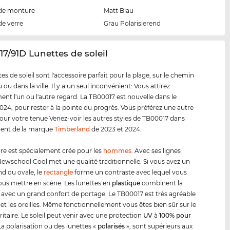
de monture
Matt Blau
de verre
Grau Polarisierend
17/91D Lunettes de soleil
es de soleil sont l'accessoire parfait pour la plage, sur le chemin
ou dans la ville. Il y a un seul inconvénient: Vous attirez
ent l'un ou l'autre regard. La TB00017 est nouvelle dans le
24, pour rester à la pointe du progrès. Vous préférez une autre
our votre tenue Venez-voir les autres styles de TB00017 dans
ment de la marque
Timberland
de 2023 et 2024.
e est spécialement crée pour les
hommes
. Avec ses lignes
ewschool Cool met une qualité traditionnelle. Si vous avez un
nd ou ovale, le
rectangle
forme un contraste avec lequel vous
us mettre en scène. Les lunettes en
plastique
combinent la
é avec un grand confort de portage. Le TB00017 est très agréable
 et les oreilles. Même fonctionnellement vous êtes bien sûr sur le
ritaire. Le soleil peut venir avec une protection
UV
à
100% pour
La polarisation ou des lunettes «
polarisés
», sont supérieurs aux