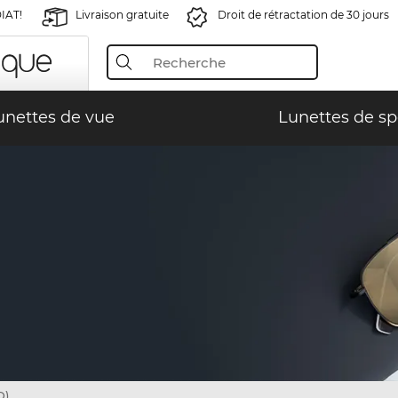
IAT!
Livraison gratuite
Droit de rétractation de 30 jours
unettes de vue
Lunettes de sp
D)