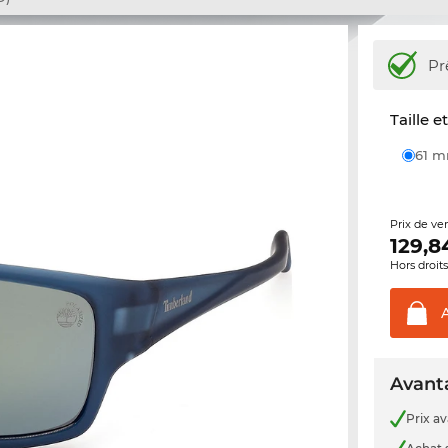
Pr
Taille e
61 
Prix de ve
129,8
Hors droit
Avanta
Prix a