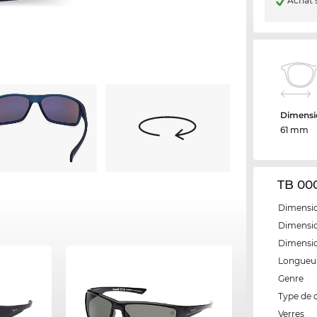
Achat 
Dimensio
61 mm
TB 000
Dimensio
Dimensio
Dimensi
Longueur
Genre
Type de 
Verres