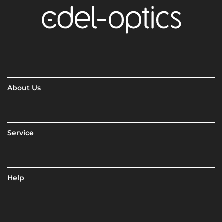
About Us
Service
Help