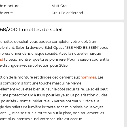
de monture
Matt Grau
de verre
Grau Polarisierend
68/20D Lunettes de soleil
lunettes de soleil, vous pouvez compléter votre look à un
e brillant. Selon la devise d’Edel-Optics "SEE AND BE SEEN" vous
pressionner dans chaque société. Avec la nouvelle marque
nd
tu peux montrer que tu es pionnière. Pour la saison courant la
 distingue avec sa collection pour 2026.
tion de la monture est dirigée décidément aux
hommes
. Les
ans compromis font une touche masculine.Même
llement vous êtes bien sûr sur le côté sécuritaire. Le soleil peut
c une protection
UV
à
100% pour
les yeux. La polarisation ou des
«
polarisés
», sont supérieurs aux verres normaux. Grâce à la
ie des reflets de lumière irritante sont minimisés. Vous voyez
ent. Que ce soit sur la route ou sur la piste, non seulement les
sont plus intenses aussi votre sécurité est accrue.