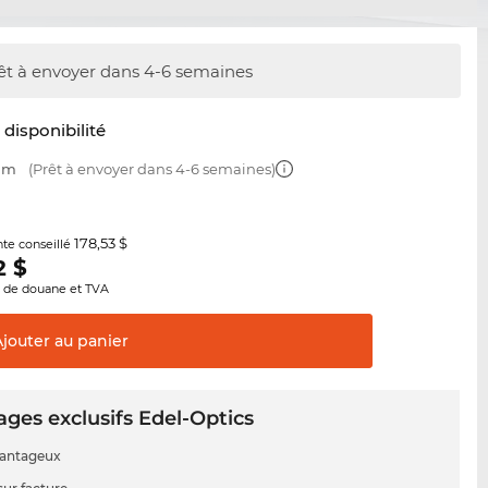
êt à envoyer dans 4-6 semaines
t disponibilité
 mm
(Prêt à envoyer dans 4-6 semaines)
178,53 $
nte conseillé
2
$
s de douane et TVA
Ajouter au
panier
ges exclusifs Edel-Optics
vantageux