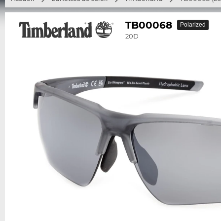
TB00068
Polarized
20D