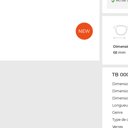
Achat 
Dimensio
68 mm
TB 000
Dimensio
Dimensio
Dimensi
Longueur
Genre
Type de 
Verres