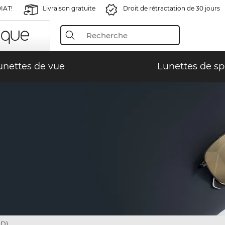
IAT!
Livraison gratuite
Droit de rétractation de 30 jours
unettes de vue
Lunettes de sp
0D)