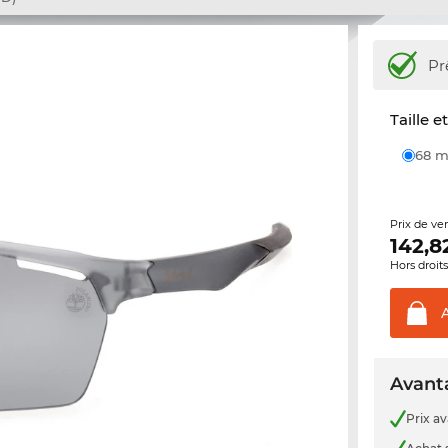
Pr
Taille e
68
Prix de ve
142,8
Hors droit
Avanta
Prix a