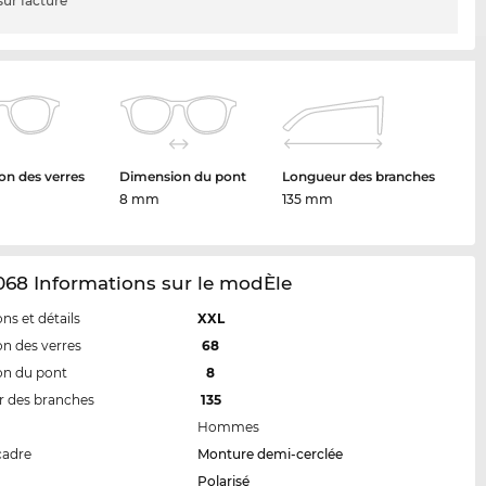
sur facture
n des verres
Dimension du pont
Longueur des branches
8 mm
135 mm
68 Informations sur le modÈle
ns et détails
XXL
n des verres
68
on du pont
8
 des branches
135
Hommes
cadre
Monture demi-cerclée
Polarisé