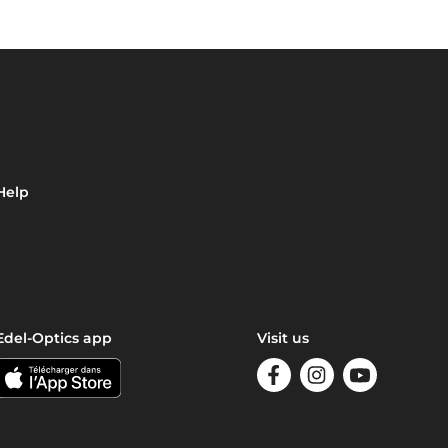
Help
Edel-Optics app
Visit us