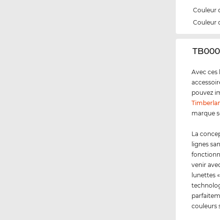
Couleur 
Couleur 
‌TB000
Avec ces 
accessoir
pouvez im
Timberla
marque se
La concep
lignes s
fonctionne
venir ave
lunettes 
technolog
parfaitem
couleurs 