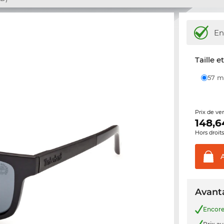
En
Taille e
57
Prix de ve
148,6
Hors droit
Avanta
Encor