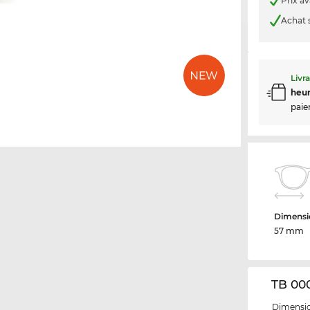
Prix a
Achat 
Livr
heur
paie
Dimensio
57 mm
TB 000
Dimensio