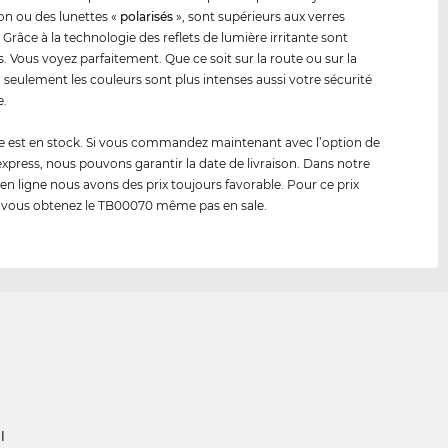
ion ou des lunettes «
polarisés
», sont supérieurs aux verres
Grâce à la technologie des reflets de lumière irritante sont
. Vous voyez parfaitement. Que ce soit sur la route ou sur la
n seulement les couleurs sont plus intenses aussi votre sécurité
e.
 est en stock. Si vous commandez maintenant avec l’option de
 express, nous pouvons garantir la date de livraison. Dans notre
en ligne nous avons des prix toujours favorable. Pour ce prix
 vous obtenez le TB00070 même pas en sale.
l