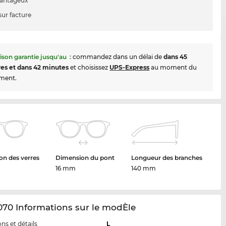
vantageux
sur facture
aison garantie jusqu'au
:
commandez dans un délai de
dans 45
es et dans 42 minutes
et choisissez
UPS-Express
au moment du
ment.
n des verres
Dimension du pont
Longueur des branches
16 mm
140 mm
70 Informations sur le modÈle
ns et détails
L