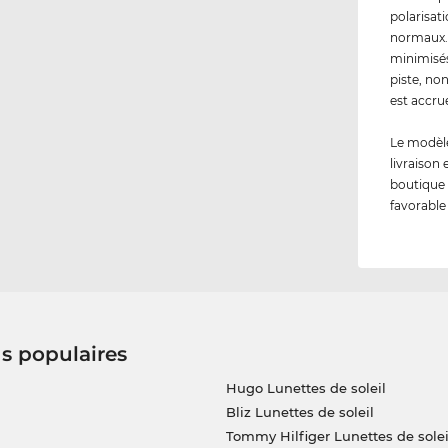
polarisat
normaux. 
minimisés
piste, no
est accru
Le modèle
livraison
boutique 
favorable
us populaires
Hugo Lunettes de soleil
Bliz Lunettes de soleil
Tommy Hilfiger Lunettes de solei