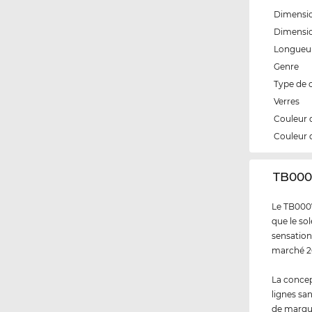
Dimensio
Dimensi
Longueur
Genre
Type de 
Verres
Couleur 
Couleur 
‌TB000
Le TB0007
que le sol
sensation
marché 20
La concep
lignes sa
de marqu