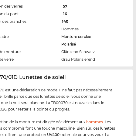
n des verres
57
on du pont
16
 des branches
140
Hommes
cadre
Monture cerclée
Polarisé
de monture
Glänzend Schwarz
de verre
Grau Polarisierend
70/01D Lunettes de soleil
0 est une déclaration de mode. Il ne faut pas nécessairement
eil brille parce que ces lunettes de soleil vous donne une
 que la nuit sera blanche. La TB00070 est nouvelle dans le
26, pour rester à la pointe du progrès.
tion de la monture est dirigée décidément aux
hommes
. Les
ns compromis font une touche masculine. Bien sûr, ces lunettes
es offrent une protection
UV400
optimale pour vos yeux. La