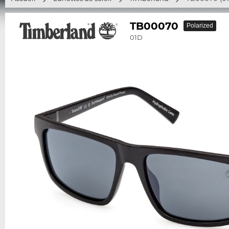
TB00070
Polarized
01D