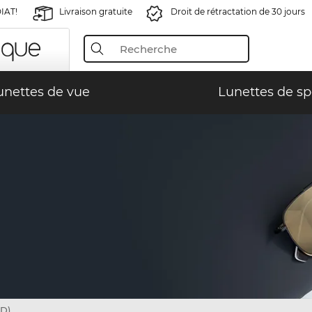
IAT!
Livraison gratuite
Droit de rétractation de 30 jours
unettes de vue
Lunettes de sp
D)