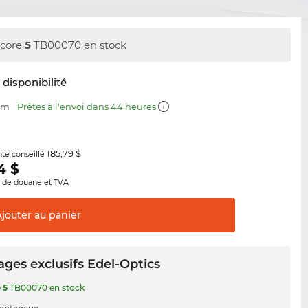
core
5
TB00070 en stock
t disponibilité
 mm
Prêtes à l'envoi dans 44 heures
185,79 $
nte conseillé
4
$
s de douane et TVA
Ajouter au
panier
ges exclusifs Edel-Optics
e
5
TB00070 en stock