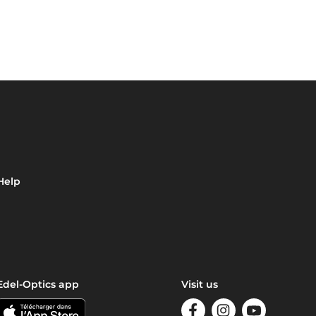
Help
Edel-Optics app
Visit us