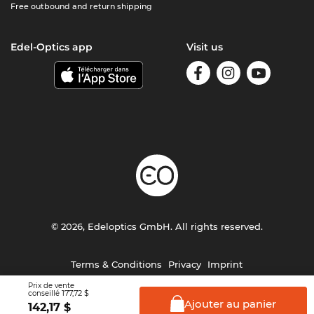
Free outbound and return shipping
Edel-Optics app
Visit us
© 2026, Edeloptics GmbH. All rights reserved.
Terms & Conditions
Privacy
Imprint
Prix de vente
177,72 $
conseillé
Ajouter au
panier
142,17
$