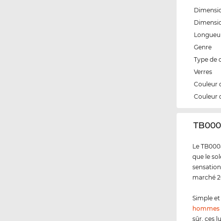
Dimensio
Dimensi
Longueur
Genre
Type de 
Verres
Couleur 
Couleur 
‌TB000
Le TB0008
que le sol
sensation
marché 20
Simple et 
hommes
sûr, ces 