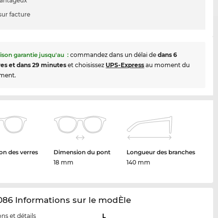
vantageux
sur facture
aison garantie jusqu'au
:
commandez dans un délai de
dans 6
es et dans 29 minutes
et choisissez
UPS-Express
au moment du
ment.
n des verres
Dimension du pont
Longueur des branches
18 mm
140 mm
86 Informations sur le modÈle
ns et détails
L