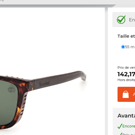
En
Taille e
55 
Prix de ve
142,1
Hors droit
Avanta
Encor