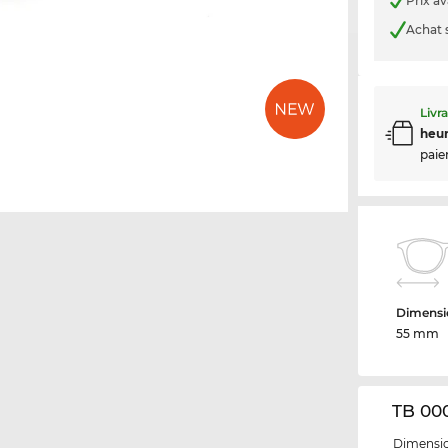
Prix a
Achat 
Livr
heur
paie
Dimensio
55 mm
TB 000
Dimensio