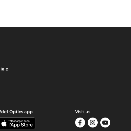
Help
Edel-Optics app
Visit us