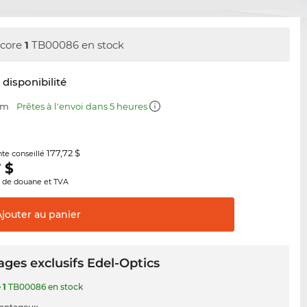
core
1
TB00086 en stock
t disponibilité
mm
Prêtes à l'envoi dans 5 heures
177,72 $
nte conseillé
7
$
s de douane et TVA
Ajouter au
panier
ges exclusifs Edel-Optics
e
1
TB00086 en stock