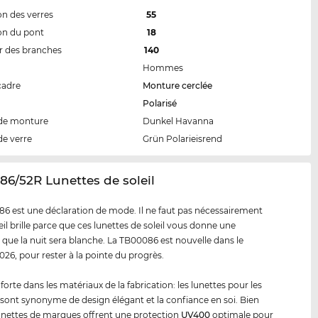
n des verres
55
on du pont
18
 des branches
140
Hommes
cadre
Monture cerclée
Polarisé
de monture
Dunkel Havanna
de verre
Grün Polarieisrend
86/52R Lunettes de soleil
6 est une déclaration de mode. Il ne faut pas nécessairement
eil brille parce que ces lunettes de soleil vous donne une
 que la nuit sera blanche. La TB00086 est nouvelle dans le
26, pour rester à la pointe du progrès.
forte dans les matériaux de la fabrication: les lunettes pour les
sont synonyme de design élégant et la confiance en soi. Bien
lunettes de marques offrent une protection
UV400
optimale pour