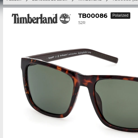
TB00086
Polarized
52R