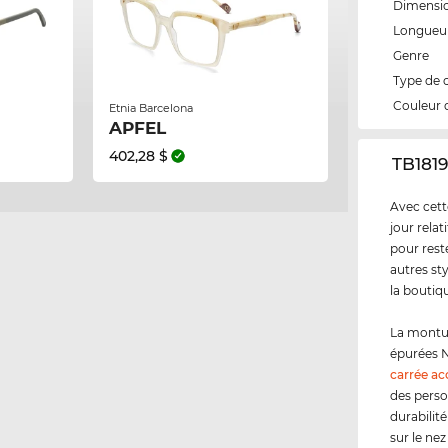
Dimensi
Longueur
Genre
Type de 
Couleur 
Etnia Barcelona
APFEL
402,28 $
‌TB181
Avec cett
jour rela
pour rest
autres st
la boutiq
La montur
épurées N
carrée ac
des perso
durabilit
sur le nez 