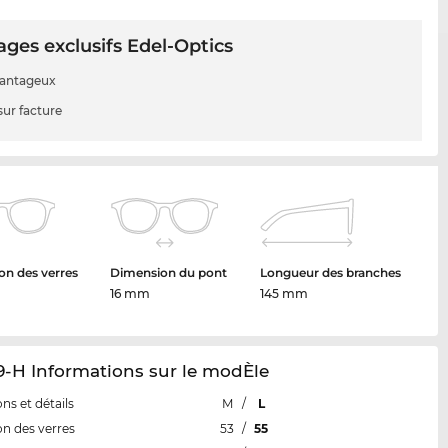
ges exclusifs Edel-Optics
vantageux
sur facture
n des verres
Dimension du pont
Longueur des branches
16 mm
145 mm
9-H Informations sur le modÈle
ns et détails
M
/
L
n des verres
53
/
55