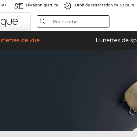
IAT!
Livraison gratuite
Droit de rétractation de 30 jours
unettes de vue
Lunettes de sp
)