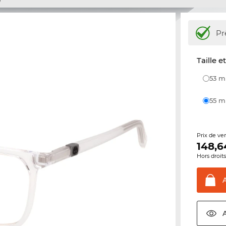
Pr
Taille e
53 
55 
Prix de ve
148,6
Hors droit