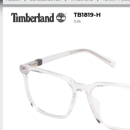
TB1819-H
026