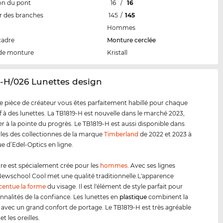
on du pont
16
/
16
 des branches
145
/
145
Hommes
cadre
Monture cerclée
de monture
Kristall
9-H/026 Lunettes design
e pièce de créateur vous êtes parfaitement habillé pour chaque
tif à des lunettes. La TB1819-H est nouvelle dans le marché 2023,
er à la pointe du progrès. Le TB1819-H est aussi disponible dans
yles des collectionnes de la marque
Timberland
de 2022 et 2023 à
ue d’Edel-Optics en ligne.
e est spécialement crée pour les
hommes
. Avec ses lignes
ewschool Cool met une qualité traditionnelle.L'apparence
centue la forme
du visage. Il est l'élément de style parfait pour
nnalités de la confiance. Les lunettes en
plastique
combinent la
é avec un grand confort de portage. Le TB1819-H est très agréable
et les oreilles.