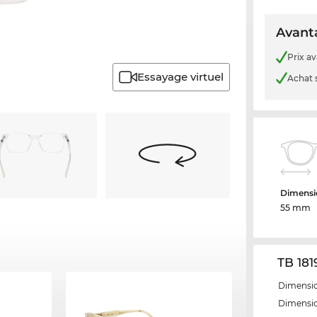
Avanta
Prix a
Essayage virtuel
Achat 
Dimensio
55 mm
TB 181
Dimensio
Dimensio