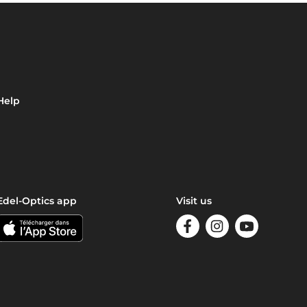
Help
Edel-Optics app
Visit us