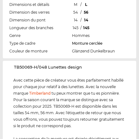
Dimensions et détails
M
/
L
Dimension des verres
54
/
56
Dimension du pont
14
/
14
Longueur des branches
145
/
145
Genre
Hommes
Type de cadre
Monture cerclée
Couleur de monture
Glänzend Dunkelbraun
‌TB50069-H/048 Lunettes design
Avec cette pièce de créateur vous êtes parfaitement habillé
pour chaque jour relatif à des lunettes. Avec la nouvelle
marque
Timberland
tu peux montrer que tu es pionnière.
Pour la saison courant la marque se distingue avec sa
collection pour 2025. TB50069-H est disponible dans les
tailles 54 mm, 56 mm. Avec l'étiquette de retour que nous
vous offrons, vous pouvez toujours retourner gratuitement
si le produit ne correspond pas.
La conception de la monture est dirigée décidément aux