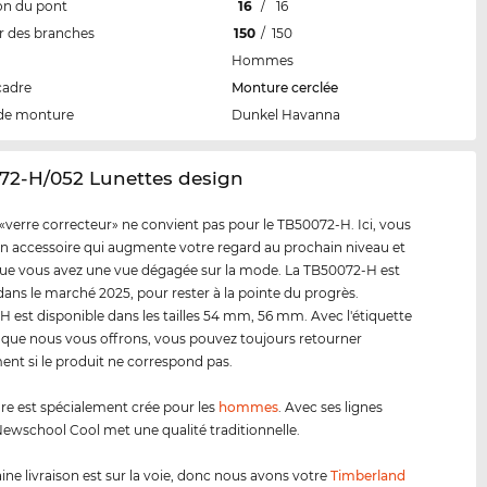
on du pont
16
/
16
 des branches
150
/
150
Hommes
cadre
Monture cerclée
de monture
Dunkel Havanna
072-H/052 Lunettes design
«verre correcteur» ne convient pas pour le TB50072-H. Ici, vous
n accessoire qui augmente votre regard au prochain niveau et
ue vous avez une vue dégagée sur la mode. La TB50072-H est
dans le marché 2025, pour rester à la pointe du progrès.
 est disponible dans les tailles 54 mm, 56 mm. Avec l'étiquette
 que nous vous offrons, vous pouvez toujours retourner
ent si le produit ne correspond pas.
e est spécialement crée pour les
hommes
. Avec ses lignes
ewschool Cool met une qualité traditionnelle.
ine livraison est sur la voie, donc nous avons votre
Timberland