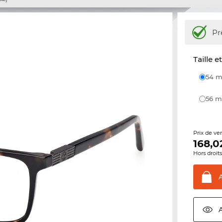
Pr
Taille e
54
56
Prix de ve
168,0
Hors droit