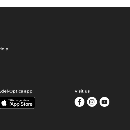
Help
Edel-Optics app
Visit us