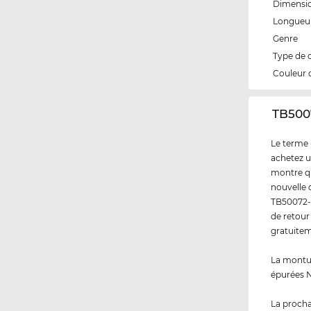
Dimensi
Longueur
Genre
Type de 
Couleur 
‌TB50
Le terme 
achetez u
montre q
nouvelle 
TB50072-H
de retour
gratuitem
La montur
épurées N
La procha