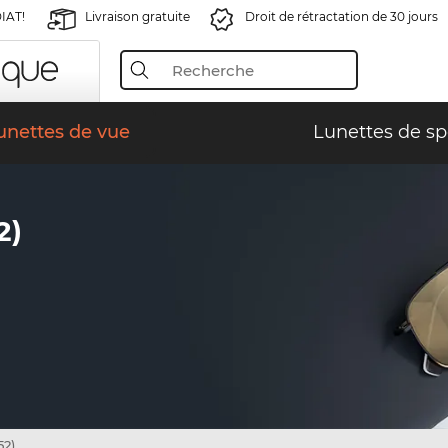
IAT!
Livraison gratuite
Droit de rétractation de 30 jours
unettes de vue
Lunettes de sp
2)
52)