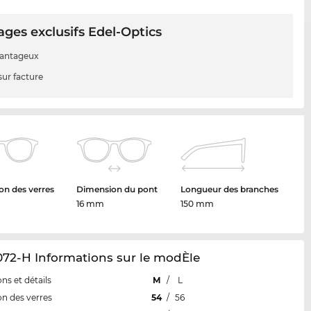
ges exclusifs Edel-Optics
vantageux
sur facture
n des verres
Dimension du pont
Longueur des branches
16 mm
150 mm
72-H Informations sur le modÈle
ns et détails
M
/
L
n des verres
54
/
56