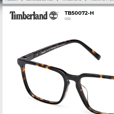
TB50072-H
052