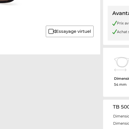
Avanta
Prix a
Essayage virtuel
Achat 
Dimensio
54 mm
TB 500
Dimensio
Dimensio