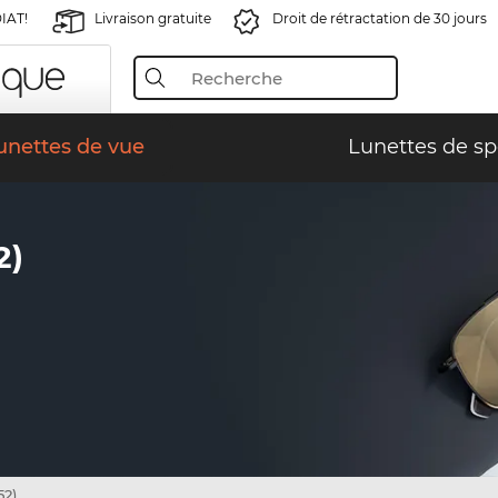
IAT!
Livraison gratuite
Droit de rétractation de 30 jours
unettes de vue
Lunettes de sp
2)
52)