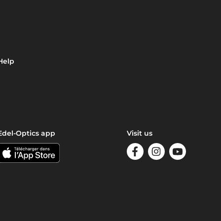
Help
Edel-Optics app
Visit us