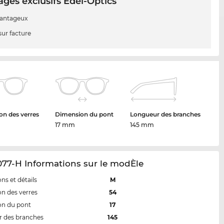
ges exclusifs Edel-Optics
vantageux
sur facture
n des verres
Dimension du pont
Longueur des branches
17 mm
145 mm
77-H Informations sur le modÈle
ns et détails
M
n des verres
54
on du pont
17
 des branches
145