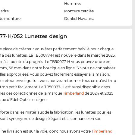
Hommes
cadre
Monture cerclée
de monture
Dunkel Havanna
77-H/052 Lunettes design
e pièce de créateur vous êtes parfaitement habillé pour chaque
tif à des lunettes. La TB50077-H est nouvelle dans le marché 2025,
er à la pointe du progrès. Le TB50077-H vous pouvez ordre en
4 mm, 56 mm dans notre boutique en ligne. Si vous ne connaissez
ailles appropriées, vous pouvez facilement essayer à la maison.
e retour envoi gratuit vous pouvez retourner tous ce qu’est trop
trop petit facilement. Le TB50077-H est aussi disponible dans
yles des collectionnes de la marque
Timberland
de 2024 et 2025
ique d’Edel-Optics en ligne.
forte dans les matériaux de la fabrication: les lunettes pour les
sont synonyme de design élégant et la confiance en soi.
ine livraison est sur la voie, donc nous avons votre
Timberland