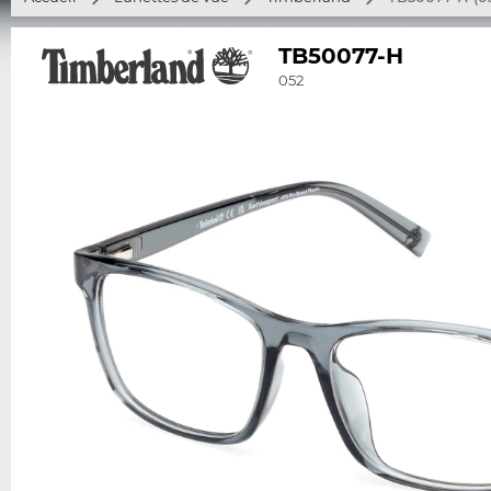
TB50077-H
052