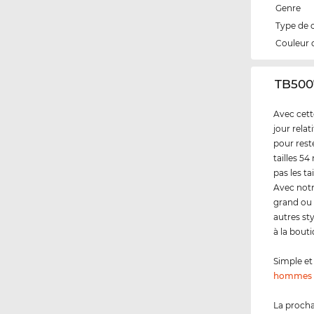
Genre
Type de 
Couleur 
‌TB500
Avec cett
jour rela
pour rest
tailles 5
pas les t
Avec notr
grand ou 
autres st
à la bout
Simple et 
hommes
La procha