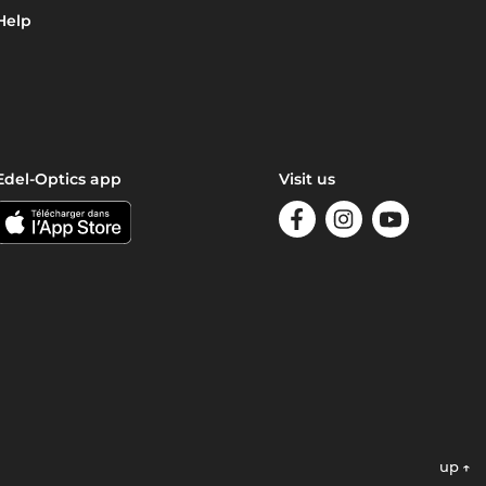
Help
Edel-Optics app
Visit us
up