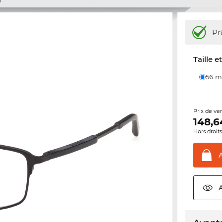
Pr
Taille e
56
Prix de ve
148,6
Hors droit