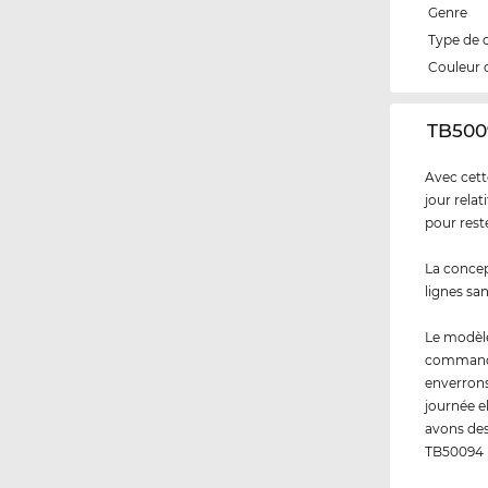
Genre
Type de 
Couleur 
‌TB500
Avec cett
jour rela
pour rest
La concep
lignes sa
Le modèl
commandez
enverrons
journée e
avons des
TB50094 