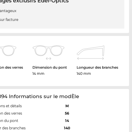
ges exclusifs Edel-Optics
vantageux
sur facture
n des verres
Dimension du pont
Longueur des branches
14 mm
140 mm
94 Informations sur le modÈle
ns et détails
M
n des verres
56
on du pont
14
 des branches
140