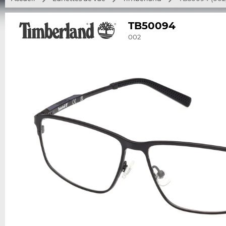
TB50094
002