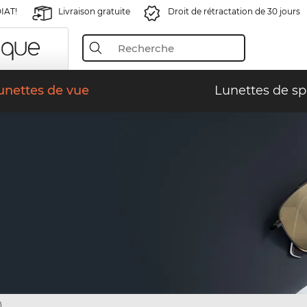
IAT!
Livraison gratuite
Droit de rétractation de 30 jours
unettes de vue
Lunettes de sp
)