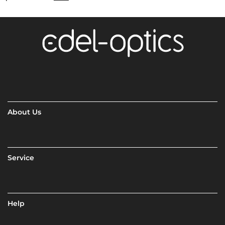
About Us
Service
Help