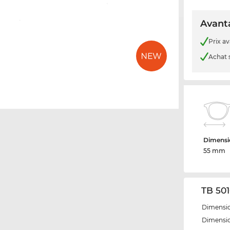
Avanta
Prix a
Achat 
Dimensio
55 mm
TB 501
Dimensio
Dimensio