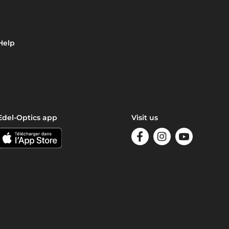
Help
Edel-Optics app
Visit us