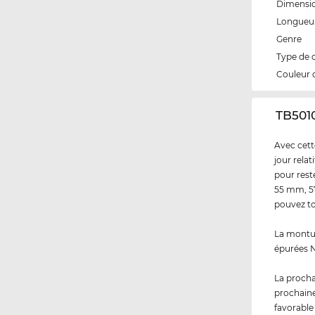
Dimensi
Longueur
Genre
Type de 
Couleur 
‌TB501
Avec cett
jour rela
pour reste
55 mm, 57
pouvez to
La montur
épurées N
La procha
prochaine
favorable