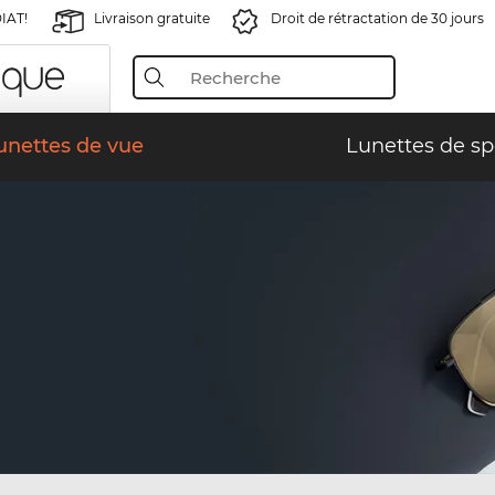
IAT!
Livraison gratuite
Droit de rétractation de 30 jours
unettes de vue
Lunettes de sp