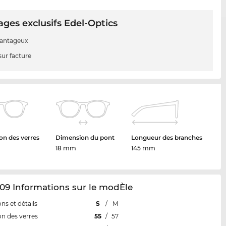
ges exclusifs Edel-Optics
vantageux
sur facture
n des verres
Dimension du pont
Longueur des branches
18 mm
145 mm
09 Informations sur le modÈle
ns et détails
S
/
M
n des verres
55
/
57