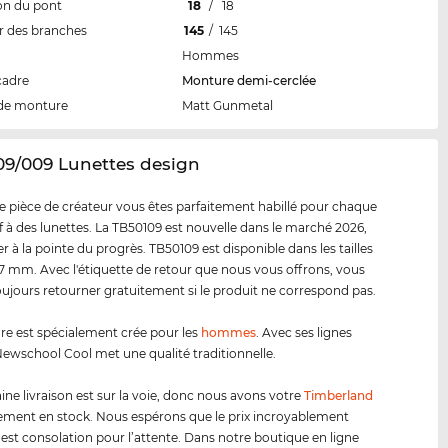
on du pont
18
/
18
 des branches
145
/
145
Hommes
cadre
Monture demi-cerclée
de monture
Matt Gunmetal
09/009 Lunettes design
e pièce de créateur vous êtes parfaitement habillé pour chaque
tif à des lunettes. La TB50109 est nouvelle dans le marché 2026,
r à la pointe du progrès. TB50109 est disponible dans les tailles
 mm. Avec l'étiquette de retour que nous vous offrons, vous
ujours retourner gratuitement si le produit ne correspond pas.
e est spécialement crée pour les
hommes
. Avec ses lignes
ewschool Cool met une qualité traditionnelle.
ine livraison est sur la voie, donc nous avons votre
Timberland
ment en stock. Nous espérons que le prix incroyablement
 est consolation pour l’attente. Dans notre boutique en ligne