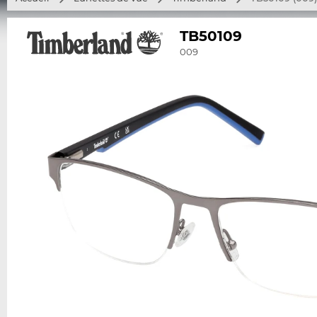
TB50109
009