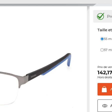
Pr
Taille e
55 
57
Prix de ve
142,1
Hors droit