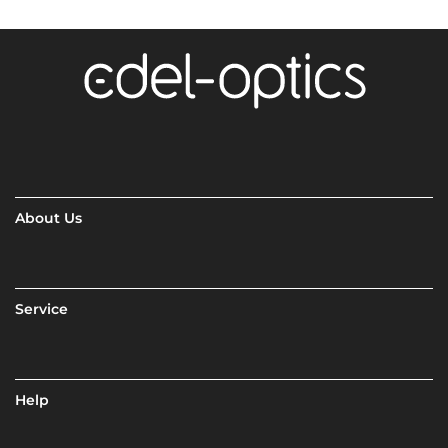
About Us
Service
Help