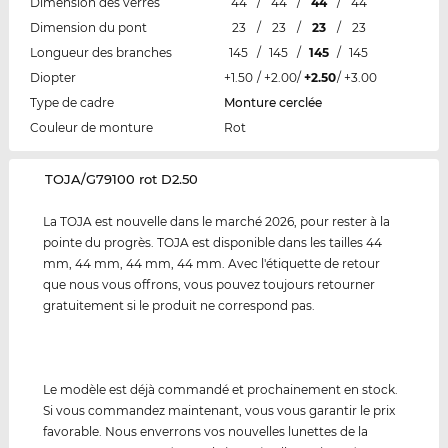
Dimension des verres
44
/
44
/
44
/
44
Dimension du pont
23
/
23
/
23
/
23
Longueur des branches
145
/
145
/
145
/
145
Diopter
+1.50
/
+2.00
/
+2.50
/
+3.00
Type de cadre
Monture cerclée
Couleur de monture
Rot
‌TOJA/G79100 rot D2.50
La TOJA est nouvelle dans le marché 2026, pour rester à la
pointe du progrès. TOJA est disponible dans les tailles 44
mm, 44 mm, 44 mm, 44 mm. Avec l'étiquette de retour
que nous vous offrons, vous pouvez toujours retourner
gratuitement si le produit ne correspond pas.
Le modèle est déjà commandé et prochainement en stock.
Si vous commandez maintenant, vous vous garantir le prix
favorable. Nous enverrons vos nouvelles lunettes de la