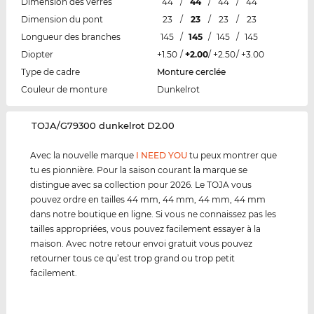
Dimension des verres
44
/
44
/
44
/
44
Dimension du pont
23
/
23
/
23
/
23
Longueur des branches
145
/
145
/
145
/
145
Diopter
+1.50
/
+2.00
/
+2.50
/
+3.00
Type de cadre
Monture cerclée
Couleur de monture
Dunkelrot
‌TOJA/G79300 dunkelrot D2.00
Avec la nouvelle marque
I NEED YOU
tu peux montrer que
tu es pionnière. Pour la saison courant la marque se
distingue avec sa collection pour 2026. Le TOJA vous
pouvez ordre en tailles 44 mm, 44 mm, 44 mm, 44 mm
dans notre boutique en ligne. Si vous ne connaissez pas les
tailles appropriées, vous pouvez facilement essayer à la
maison. Avec notre retour envoi gratuit vous pouvez
retourner tous ce qu’est trop grand ou trop petit
facilement.