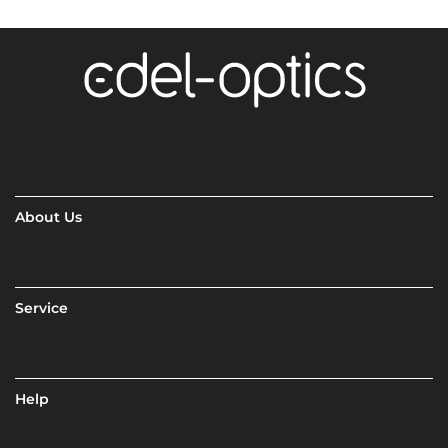
About Us
Service
Help