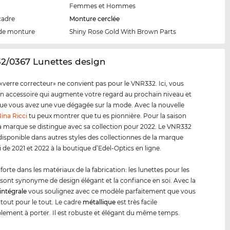
Femmes et Hommes
cadre
Monture cerclée
de monture
Shiny Rose Gold With Brown Parts
32/0367 Lunettes design
«verre correcteur» ne convient pas pour le VNR332. Ici, vous
n accessoire qui augmente votre regard au prochain niveau et
e vous avez une vue dégagée sur la mode. Avec la nouvelle
ina Ricci
tu peux montrer que tu es pionnière. Pour la saison
a marque se distingue avec sa collection pour 2022. Le VNR332
 disponible dans autres styles des collectionnes de la marque
i de 2021 et 2022 à la boutique d’Edel-Optics en ligne.
forte dans les matériaux de la fabrication: les lunettes pour les
sont synonyme de design élégant et la confiance en soi. Avec la
intégrale
vous soulignez avec ce modèle parfaitement que vous
 tout pour le tout. Le cadre
métal
lique
est très facile
lement à porter. Il est robuste et élégant du même temps.