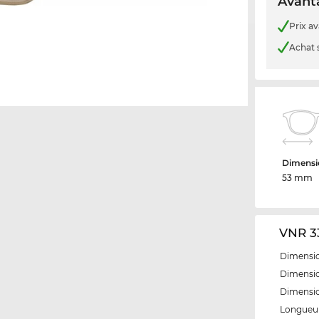
Avanta
Prix a
Achat 
Dimensio
53 mm
VNR 33
Dimensio
Dimensio
Dimensi
Longueur