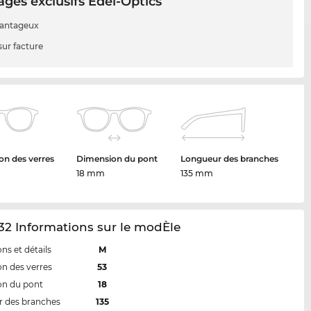
ges exclusifs Edel-Optics
vantageux
sur facture
n des verres
Dimension du pont
Longueur des branches
18 mm
135 mm
2 Informations sur le modÈle
ns et détails
M
n des verres
53
on du pont
18
 des branches
135