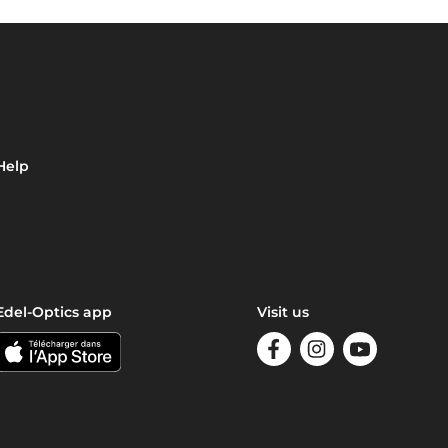
Help
Edel-Optics app
Visit us