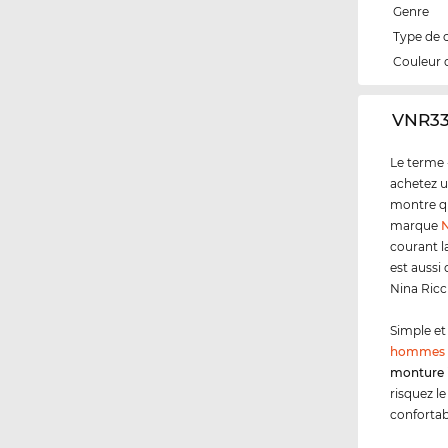
Genre
Type de 
Couleur 
‌VNR3
Le terme 
achetez u
montre qu
marque
N
courant l
est aussi
Nina Ricc
Simple et 
hommes
monture 
risquez le
confortab