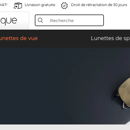
IAT!
Livraison gratuite
Droit de rétractation de 30 jours
unettes de vue
Lunettes de sp