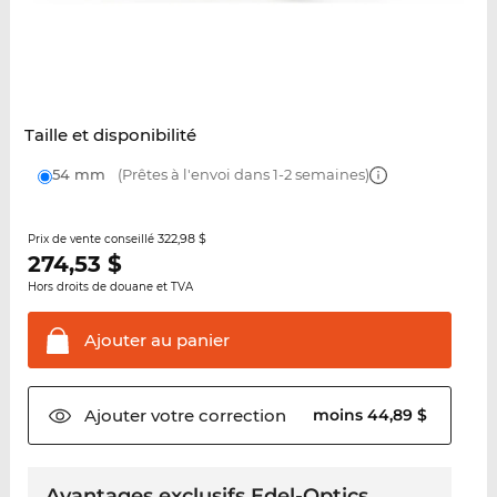
Taille et disponibilité
54 mm
(Prêtes à l'envoi dans 1-2 semaines)
322,98 $
Prix de vente conseillé
274,53
$
Hors droits de douane et TVA
Ajouter au
panier
Ajouter votre
correction
moins 44,89 $
Avantages exclusifs Edel-Optics