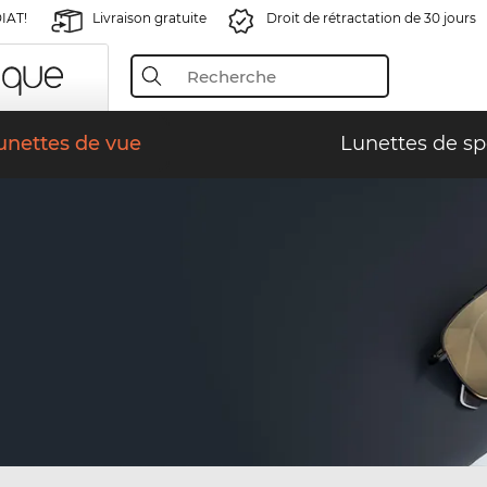
IAT!
Livraison gratuite
Droit de rétractation de 30 jours
unettes de vue
Lunettes de sp