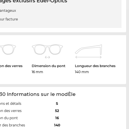
ges exclusifs Edel-Optics
vantageux
sur facture
n des verres
Dimension du pont
Longueur des branches
16 mm
140 mm
30 Informations sur le modÈle
ns et détails
S
n des verres
52
on du pont
16
 des branches
140