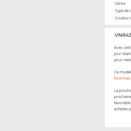
Genre
Type de 
Couleur 
‌VNR4
Avec cett
jour rela
pour rest
Ce modèl
hommes
La procha
prochaine
favorable
achetez p