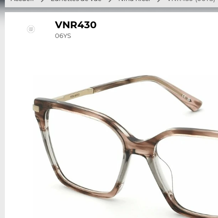
VNR430
06YS