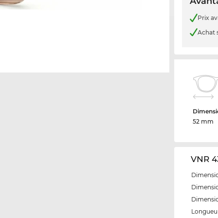
Avanta
Prix a
Achat 
Dimensio
52 mm
VNR 4
Dimensio
Dimensio
Dimensi
Longueur