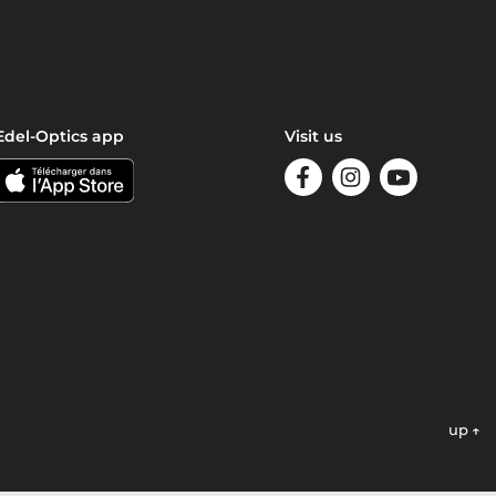
Edel-Optics app
Visit us
up