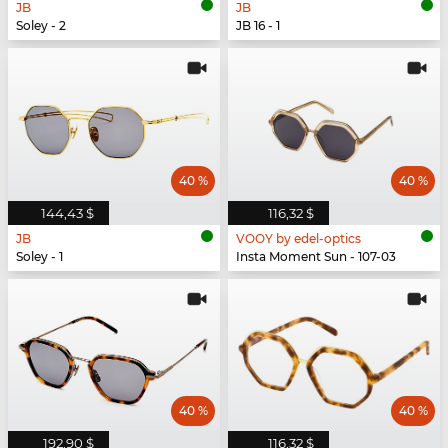
JB
JB
Soley - 2
JB 16 - 1
40 %
40 %
144,43 $
116,32 $
JB
VOOY by edel-optics
Soley - 1
Insta Moment Sun - 107-03
40 %
40 %
192,90 $
116,32 $