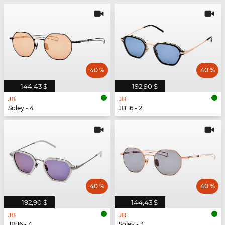
40 %
40 %
144,43 $
192,90 $
JB
JB
Soley - 4
JB 16 - 2
40 %
40 %
192,90 $
144,43 $
JB
JB
JB 16 - 4
Soley - 3