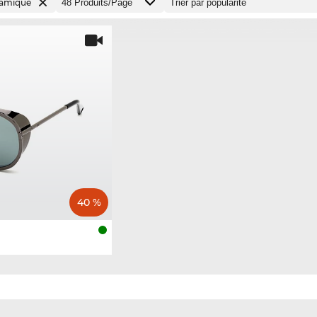
amique
40 %