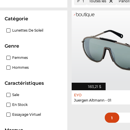
Toutes les
Panor
1
Catégorie
Lunettes De Soleil
Genre
Femmes
Hommes
Caractéristiques
183,21 $
Sale
EYO
Juergen Altmann - 01
En Stock
Essayage Virtuel
1