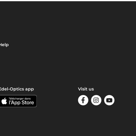
Help
Edel-Optics app
Visit us