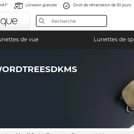
IAT!
Livraison gratuite
Droit de rétractation de 30 jours
unettes de vue
Lunettes de sp
WORDTREESDKMS