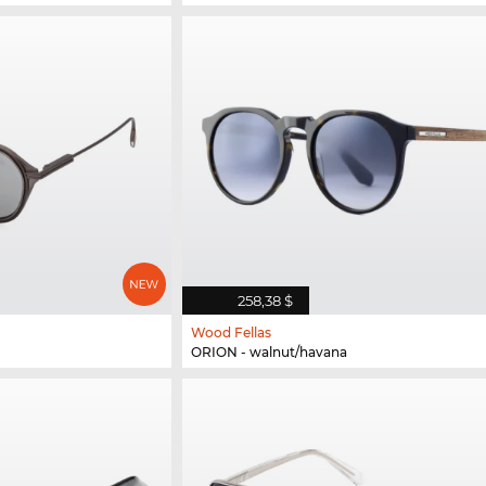
258,38 $
Wood Fellas
ORION - walnut/havana