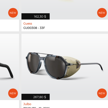
162,30 $
Guess
GU00308 - 33F
267,80 $
Julbo