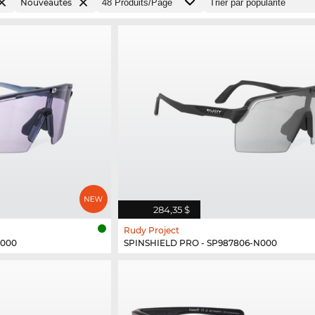
Nouveautés
284,35 $
Rudy Project
N000
SPINSHIELD PRO - SP987806-N000