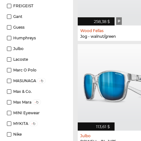
FREIGEIST
Gant
258,38 $
P
Guess
Wood Fellas
Jog - walnut/green
Humphreys
Julbo
Lacoste
Marc O Polo
MASUNAGA
Max & Co.
Max Mara
MINI Eyewear
MYKITA
113,61 $
Nike
Julbo