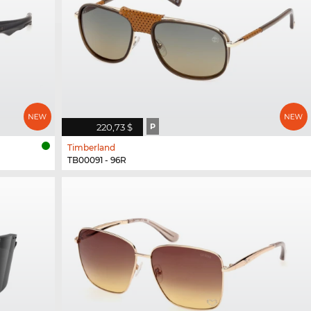
220,73 $
P
Timberland
TB00091 - 96R