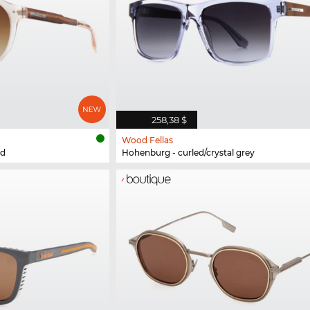
258,38 $
Wood Fellas
ld
Hohenburg - curled/crystal grey