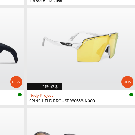
TRIBUTE - 12_J596
219,43 $
Rudy Project
SPINSHIELD PRO - SP980558-N000