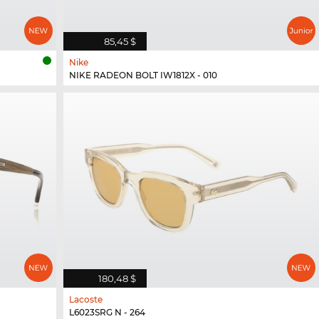
85,45 $
Nike
NIKE RADEON BOLT IW1812X - 010
180,48 $
Lacoste
L6023SRG N - 264