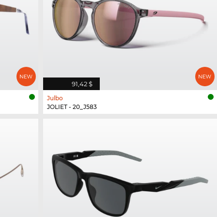
91,42 $
Julbo
JOLIET - 20_J583