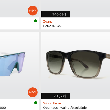
740,09 $
Zegna
EZ0294 - 35E
258,38 $
Wood Fellas
N000
Oberhaus - walnut/black fade