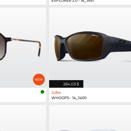
EXPLORER 2.0 - 14_J497
284,03 $
Julbo
WHOOPS - 14_J400