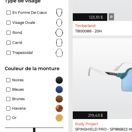
Type de visage
En Forme De Cœur
123,35 $
P
Visage Ovale
Timberland
TB00086 - 20H
Rond
Carré
Trapezoïdal
Couleur de la monture
Noires
Bleues
Brunes
Havana
219,43 $
Or
Rudy Project
SPINSHIELD PRO - SP986822-