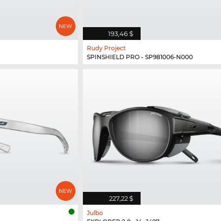
193,46 $
Rudy Project
SPINSHIELD PRO - SP981006-N000
227,22 $
Julbo