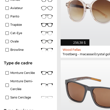
Aviateur
Panto
Trapèze
Cat-Eye
Ovale
258,38 $
Wood Fellas
Browline
Trostberg - macassar/crystal go
Type de cadre
Monture Cerclée
Monture Demi-
Cerclée
Sans Cerclage