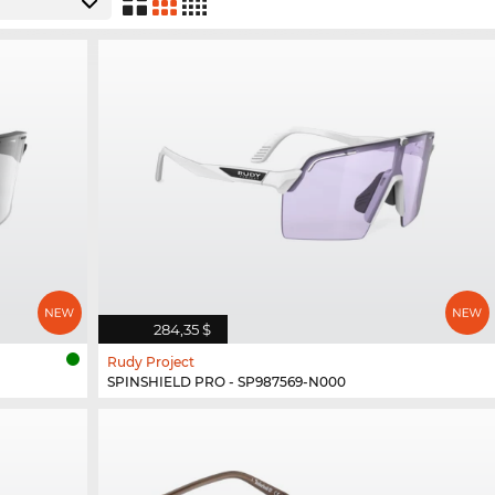
284,35 $
Rudy Project
SPINSHIELD PRO - SP987569-N000