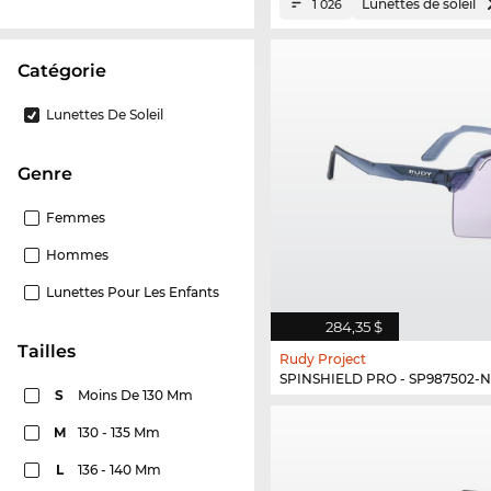
Lunettes de soleil
1 026
Catégorie
Lunettes De Soleil
Genre
Femmes
Hommes
Lunettes Pour Les Enfants
284,35 $
Tailles
Rudy Project
SPINSHIELD PRO - SP987502-
S
Moins De 130 Mm
M
130 - 135 Mm
L
136 - 140 Mm