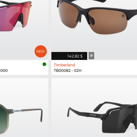
142,82 $
P
Timberland
N000
TB00082 - 02H