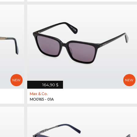
164,90 $
Max & Co.
MO0165 - 01A