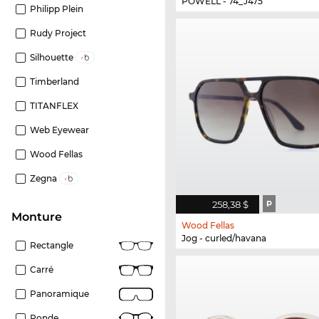
POWELL - 74_J475
Philipp Plein
Rudy Project
Silhouette
Timberland
TITANFLEX
Web Eyewear
Wood Fellas
Zegna
258,38 $
P
Monture
Wood Fellas
Jog - curled/havana
Rectangle
Carré
Panoramique
Ronde