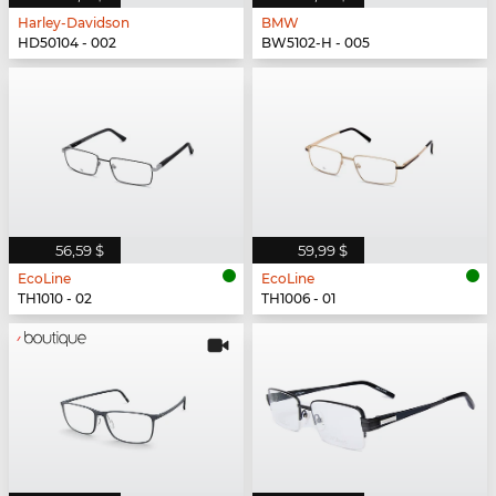
Harley-Davidson
BMW
HD50104 - 002
BW5102-H - 005
56,59 $
59,99 $
EcoLine
EcoLine
TH1010 - 02
TH1006 - 01