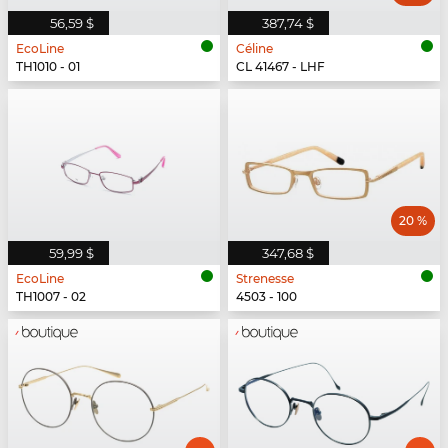
56,59 $
387,74 $
EcoLine
Céline
TH1010 - 01
CL 41467 - LHF
20 %
59,99 $
347,68 $
EcoLine
Strenesse
TH1007 - 02
4503 - 100