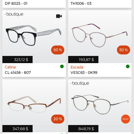
DP 8025 - 01
TH1006 - 03
50 %
50 %
323,12 $
193,87 $
Céline
Escada
CL 41456 - 807
VESC63 - 0K99
20 %
347,68 $
848,19 $