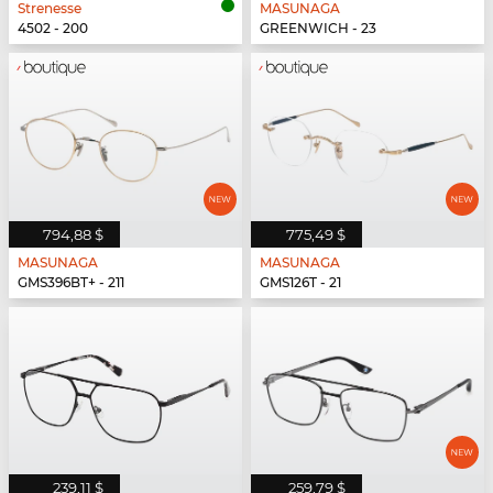
Strenesse
MASUNAGA
4502 - 200
GREENWICH - 23
794,88 $
775,49 $
MASUNAGA
MASUNAGA
GMS396BT+ - 211
GMS126T - 21
239,11 $
259,79 $