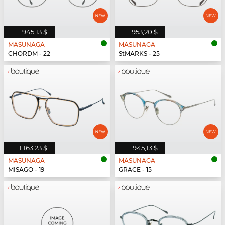
945,13 $
953,20 $
MASUNAGA
MASUNAGA
CHORDM - 22
StMARKS - 25
1 163,23 $
945,13 $
MASUNAGA
MASUNAGA
MISAGO - 19
GRACE - 15