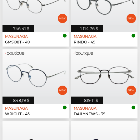
746,41 $
1 114,76 $
MASUNAGA
MASUNAGA
GMS198T - 49
RINDO - 49
848,19 $
819,11 $
MASUNAGA
MASUNAGA
WRIGHT - 45
DAILYNEWS - 39