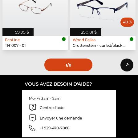
40 %
59,99 $
290,81 $
EcoLine
Wood Fellas
TH1007 - 01
Gruttenstein - curled/black matte
›
1
/8
VOUS AVEZ BESOIN D'AIDE?
Mo-Fr 3am-12am
Centre d'aide
Envoyer une demande
+1 929-470-7868