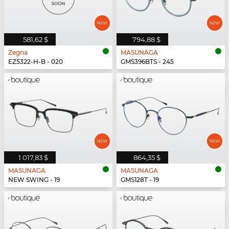
581,62 $
794,88 $
Zegna
MASUNAGA
EZ5322-H-B - 020
GMS396BTS - 245
1 017,83 $
864,35 $
MASUNAGA
MASUNAGA
NEW SWING - 19
GMS128T - 19