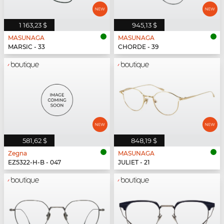
1 163,23 $
945,13 $
MASUNAGA
MASUNAGA
MARSIC - 33
CHORDE - 39
581,62 $
848,19 $
Zegna
MASUNAGA
EZ5322-H-B - 047
JULIET - 21