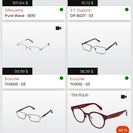
501,64 $
61,12 $
Silhouette
S.T. Dupont
Pure Wave - 6510
DP 8027 - 03
59,99 $
56,59 $
EcoLine
EcoLine
TH1005 - 03
TH1010 - 03
40 %