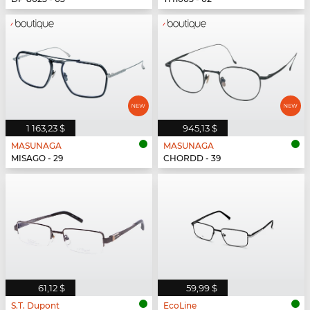
1 163,23 $
945,13 $
MASUNAGA
MASUNAGA
MISAGO - 29
CHORDD - 39
61,12 $
59,99 $
S.T. Dupont
EcoLine