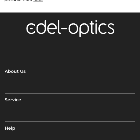
About Us
Service
Help