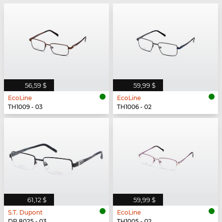
56,59 $
59,99 $
EcoLine
EcoLine
TH1009 - 03
TH1006 - 02
61,12 $
59,99 $
S.T. Dupont
EcoLine
DP 8025 - 03
TH1005 - 02