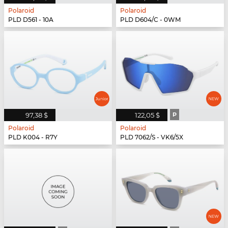
Polaroid
Polaroid
PLD D561 - 10A
PLD D604/C - 0WM
97,38 $
122,05 $
P
Polaroid
Polaroid
PLD K004 - R7Y
PLD 7062/S - VK6/5X