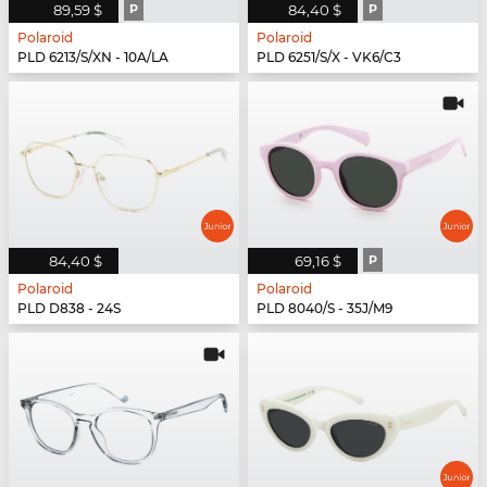
89,59 $
P
84,40 $
P
Polaroid
Polaroid
PLD 6213/S/XN - 10A/LA
PLD 6251/S/X - VK6/C3
84,40 $
69,16 $
P
Polaroid
Polaroid
PLD D838 - 24S
PLD 8040/S - 35J/M9