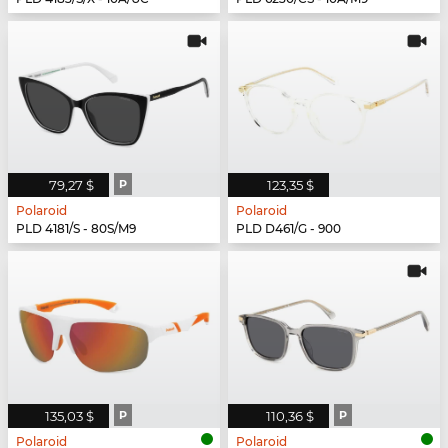
79,27 $
P
123,35 $
Polaroid
Polaroid
PLD 4181/S - 80S/M9
PLD D461/G - 900
135,03 $
P
110,36 $
P
Polaroid
Polaroid