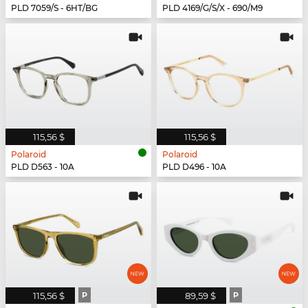
PLD 7059/S - 6HT/BG
PLD 4169/G/S/X - 690/M9
115,56 $
115,56 $
Polaroid
Polaroid
PLD D563 - 10A
PLD D496 - 10A
115,56 $
P
89,59 $
P