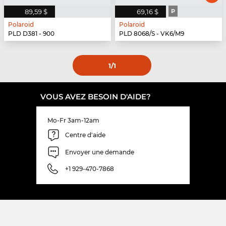
89,59 $
69,16 $
P
Polaroid
Polaroid
PLD D381 - 900
PLD 8068/S - VK6/M9
1
/1
VOUS AVEZ BESOIN D'AIDE?
Mo-Fr 3am-12am
Centre d'aide
Envoyer une demande
+1 929-470-7868