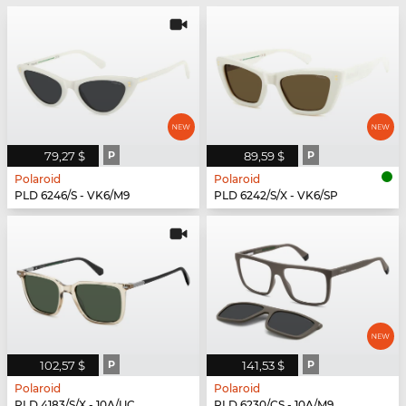
79,27 $
P
89,59 $
P
Polaroid
Polaroid
PLD 6246/S - VK6/M9
PLD 6242/S/X - VK6/SP
102,57 $
P
141,53 $
P
Polaroid
Polaroid
PLD 4183/S/X - 10A/UC
PLD 6230/CS - 10A/M9