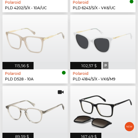
Polaroid
Polaroid
PLD 4202/S/X - 10A/UC
PLD 6243/S/X - VK6/UC
115,56 $
102,57 $
P
Polaroid
Polaroid
PLD D528 - 10A
PLD 4184/S/X - VK6/M9
89,59 $
167,49 $