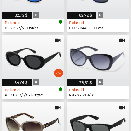
82,72 $
P
82,72 $
P
Polaroid
Polaroid
PLD 2123/S - D51/5X
PLD 2164/S - FLL/5X
84,01 $
P
78,91 $
P
Polaroid
Polaroid
PLD 6253/S/X - 807/M9
P8317 - KIH/IX