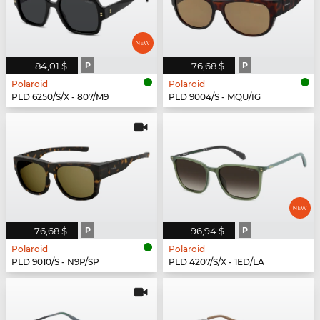
84,01 $
P
76,68 $
P
Polaroid
Polaroid
PLD 6250/S/X - 807/M9
PLD 9004/S - MQU/IG
76,68 $
P
96,94 $
P
Polaroid
Polaroid
PLD 9010/S - N9P/SP
PLD 4207/S/X - 1ED/LA