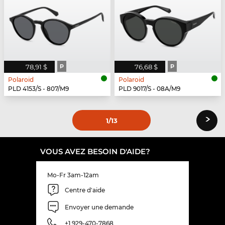
78,91 $
P
76,68 $
P
Polaroid
Polaroid
PLD 4153/S - 807/M9
PLD 9017/S - 08A/M9
›
1
/13
VOUS AVEZ BESOIN D'AIDE?
Mo-Fr 3am-12am
Centre d'aide
Envoyer une demande
+1 929-470-7868