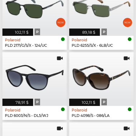
102,11 $
P
89,18 $
P
Polaroid
Polaroid
PLD 2171/G/S/X - 124/UC
PLD 6255/S/X - 6LB/UC
78,91 $
P
102,11 $
P
Polaroid
Polaroid
PLD 6003/N/S - DL5/WJ
PLD 4098/S - 086/LA