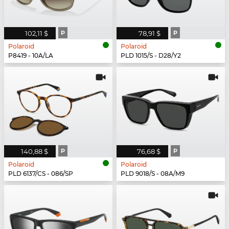
102,11 $
P
78,91 $
P
Polaroid
Polaroid
P8419 - 10A/LA
PLD 1015/S - D28/Y2
140,88 $
P
76,68 $
P
Polaroid
Polaroid
PLD 6137/CS - 086/SP
PLD 9018/S - 08A/M9