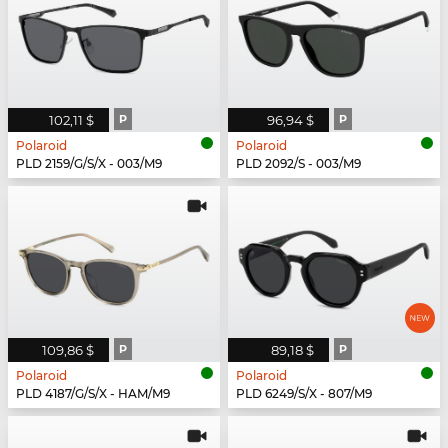
102,11 $
P
96,94 $
P
Polaroid
Polaroid
PLD 2159/G/S/X - 003/M9
PLD 2092/S - 003/M9
109,86 $
P
89,18 $
P
Polaroid
Polaroid
PLD 4187/G/S/X - HAM/M9
PLD 6249/S/X - 807/M9