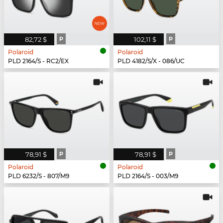
82,72 $
P
102,11 $
P
Polaroid
Polaroid
PLD 2164/S - RC2/EX
PLD 4182/S/X - 086/UC
78,91 $
P
78,91 $
P
Polaroid
Polaroid
PLD 6232/S - 807/M9
PLD 2164/S - 003/M9