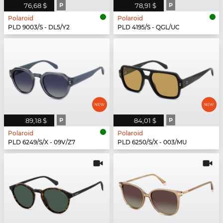
76,68 $
P
78,91 $
P
Polaroid
Polaroid
PLD 9003/S - DL5/Y2
PLD 4195/S - QGL/UC
89,18 $
P
84,01 $
P
Polaroid
Polaroid
PLD 6249/S/X - 09V/Z7
PLD 6250/S/X - 003/MU