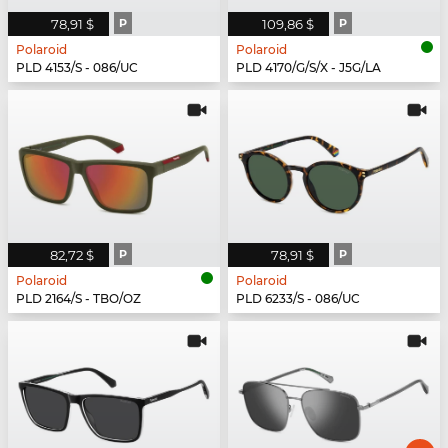
78,91 $
P
109,86 $
P
Polaroid
Polaroid
PLD 4153/S - 086/UC
PLD 4170/G/S/X - J5G/LA
82,72 $
P
78,91 $
P
Polaroid
Polaroid
PLD 2164/S - TBO/OZ
PLD 6233/S - 086/UC