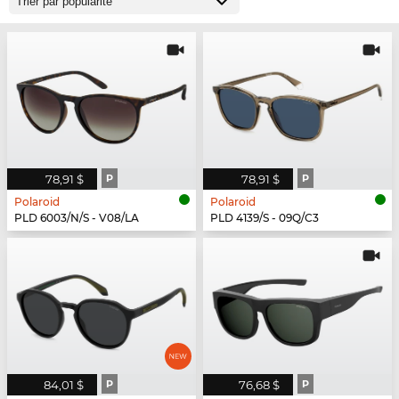
78,91 $
P
78,91 $
P
Polaroid
Polaroid
PLD 6003/N/S - V08/LA
PLD 4139/S - 09Q/C3
84,01 $
P
76,68 $
P