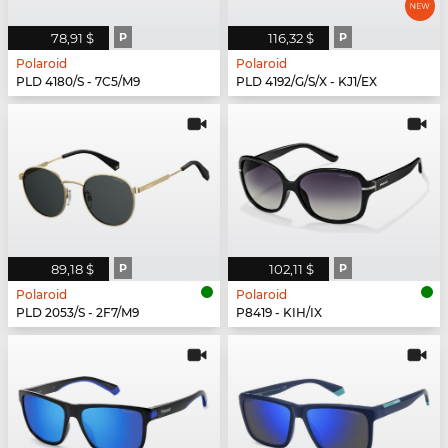
78,91 $
P
116,32 $
P
Polaroid
Polaroid
PLD 4180/S - 7C5/M9
PLD 4192/G/S/X - KJ1/EX
89,18 $
P
102,11 $
P
Polaroid
Polaroid
PLD 2053/S - 2F7/M9
P8419 - KIH/IX