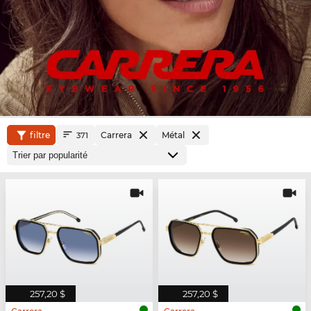
filtre
Carrera
Métal
371
257,20 $
257,20 $