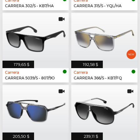
Carrera
Carrera
CARRERA 302/S - KB7/HA
CARRERA 315/S - YQL/HA
179,65 $
192,58 $
Carrera
Carrera
CARRERA 5039/S - 807/9O
CARRERA 366/S - KB7/FQ
205,50 $
239,11 $