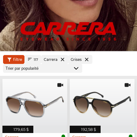
filtre
Carrera
Grises
117
179,65 $
192,58 $