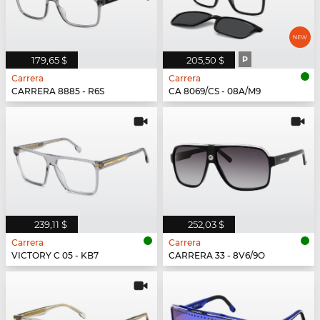
179,65 $
205,50 $
P
Carrera
Carrera
CARRERA 8885 - R6S
CA 8069/CS - 08A/M9
239,11 $
252,03 $
Carrera
Carrera
VICTORY C 05 - KB7
CARRERA 33 - 8V6/9O