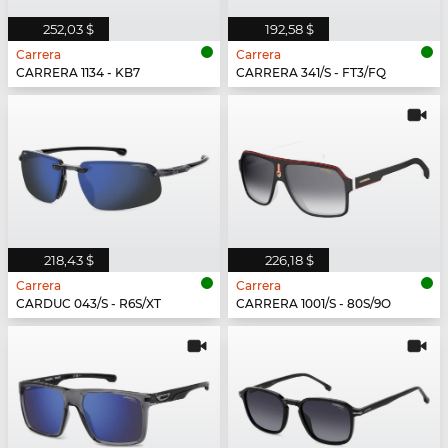
252,03 $
192,58 $
Carrera
Carrera
CARRERA 1134 - KB7
CARRERA 341/S - FT3/FQ
218,43 $
226,18 $
Carrera
Carrera
CARDUC 043/S - R6S/XT
CARRERA 1001/S - 80S/9O