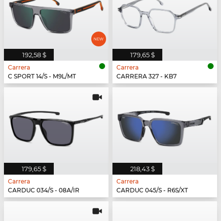
192,58 $
179,65 $
Carrera
Carrera
C SPORT 14/S - M9L/MT
CARRERA 327 - KB7
179,65 $
218,43 $
Carrera
Carrera
CARDUC 034/S - 08A/IR
CARDUC 045/S - R6S/XT