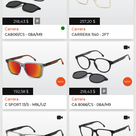
218,43 $
P
257,20 $
Carrera
Carrera
CA8061/CS - 08A/M9
CARRERA 1140 - 2F7
192,58 $
218,43 $
P
Carrera
Carrera
C SPORT 13/S - M9L/UZ
CA 8066/CS - 08A/M9