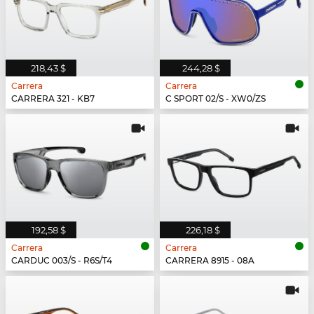
218,43 $
244,28 $
Carrera
Carrera
CARRERA 321 - KB7
C SPORT 02/S - XW0/ZS
192,58 $
226,18 $
Carrera
Carrera
CARDUC 003/S - R6S/T4
CARRERA 8915 - 08A