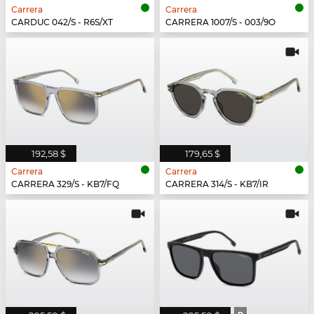
Carrera
Carrera
CARDUC 042/S - R6S/XT
CARRERA 1007/S - 003/9O
192,58 $
179,65 $
Carrera
Carrera
CARRERA 329/S - KB7/FQ
CARRERA 314/S - KB7/IR