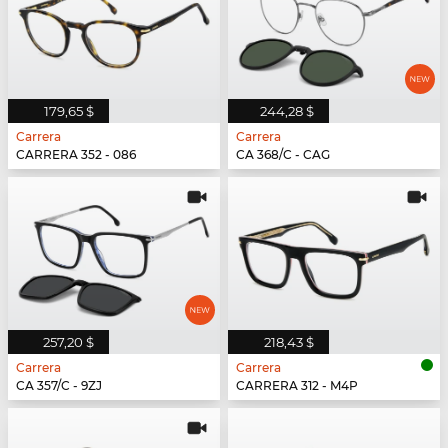
179,65 $
244,28 $
Carrera
Carrera
CARRERA 352 - 086
CA 368/C - CAG
257,20 $
218,43 $
Carrera
Carrera
CA 357/C - 9ZJ
CARRERA 312 - M4P