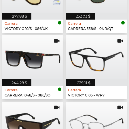
277,88 $
252,03 $
Carrera
Carrera
VICTORY C 10/S - 086/UK
CARRERA 338/S - 0NR/QT
244,28 $
239,11 $
Carrera
Carrera
CARRERA 1048/S - 086/9O
VICTORY C 05 - WR7