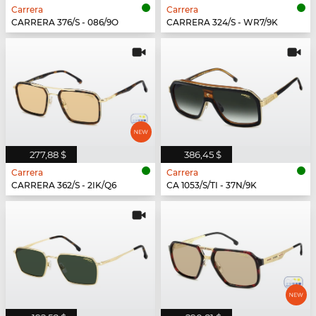
Carrera
Carrera
CARRERA 376/S - 086/9O
CARRERA 324/S - WR7/9K
277,88 $
386,45 $
Carrera
Carrera
CARRERA 362/S - 2IK/Q6
CA 1053/S/TI - 37N/9K