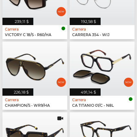
239,11 $
192,58 $
Carrera
Carrera
VICTORY C 18/S - R60/HA
CARRERA 354 - WIJ
226,18 $
491,14 $
Carrera
Carrera
CHAMPION/S - WR9/HA
CA TITANIO 01/C - N8L