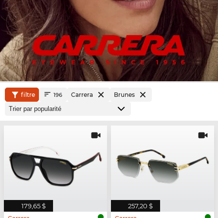
filtre
Carrera
Brunes
196
179,65 $
257,20 $