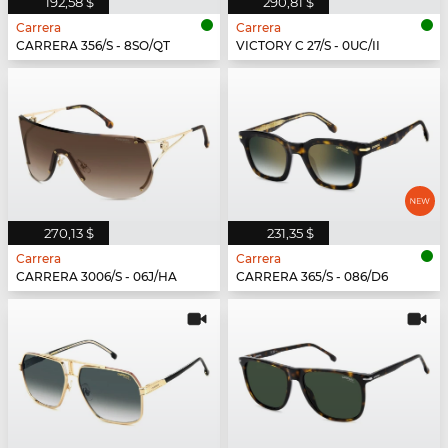
192,58 $
290,81 $
Carrera
Carrera
CARRERA 356/S - 8SO/QT
VICTORY C 27/S - 0UC/II
270,13 $
231,35 $
Carrera
Carrera
CARRERA 3006/S - 06J/HA
CARRERA 365/S - 086/D6