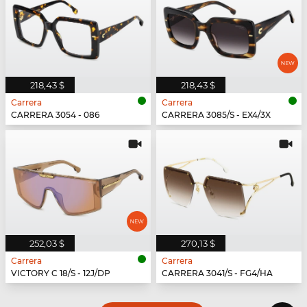
218,43 $
218,43 $
Carrera
Carrera
CARRERA 3054 - 086
CARRERA 3085/S - EX4/3X
252,03 $
270,13 $
Carrera
Carrera
VICTORY C 18/S - 12J/DP
CARRERA 3041/S - FG4/HA