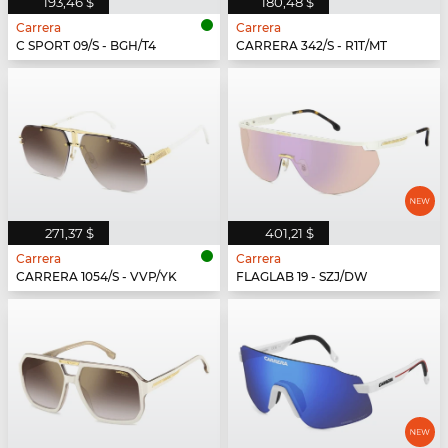
193,46 $
180,48 $
Carrera
Carrera
C SPORT 09/S - BGH/T4
CARRERA 342/S - R1T/MT
271,37 $
401,21 $
Carrera
Carrera
CARRERA 1054/S - VVP/YK
FLAGLAB 19 - SZJ/DW