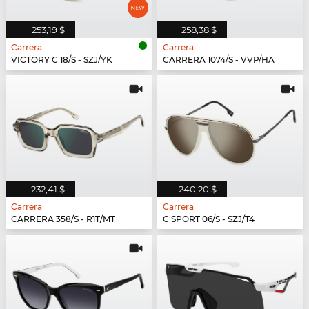
253,19 $
258,38 $
Carrera
Carrera
VICTORY C 18/S - SZJ/YK
CARRERA 1074/S - VVP/HA
232,41 $
240,20 $
Carrera
Carrera
CARRERA 358/S - R1T/MT
C SPORT 06/S - SZJ/T4