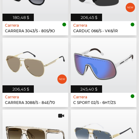
180,48 $
206,45 $
Carrera
Carrera
CARRERA 3043/S - 80S/9O
CARDUC 066/S - VK6/IR
206,45 $
245,40 $
Carrera
Carrera
CARRERA 3088/S - 84E/70
C SPORT 02/S - 6HT/ZS