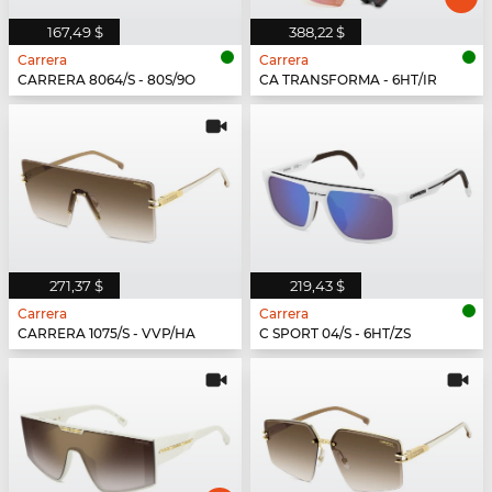
167,49 $
388,22 $
Carrera
Carrera
CARRERA 8064/S - 80S/9O
CA TRANSFORMA - 6HT/IR
271,37 $
219,43 $
Carrera
Carrera
CARRERA 1075/S - VVP/HA
C SPORT 04/S - 6HT/ZS