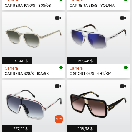
Carrera
Carrera
CARRERA 1070/S - 80S/08
CARRERA 315/S - YQL/HA
180,48 $
193,46 $
Carrera
Carrera
CARRERA 328/S - 10A/9K
C SPORT 03/S - 6HT/KM
227,22 $
258,38 $