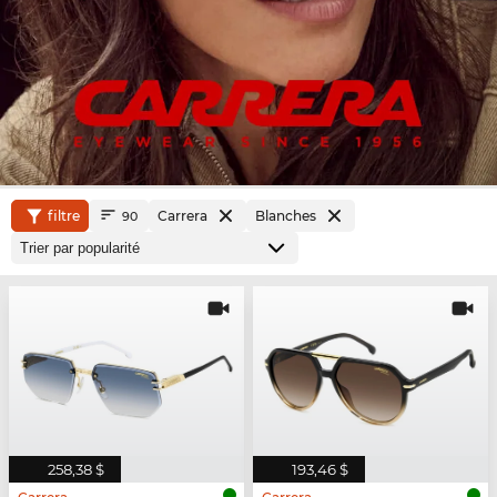
filtre
Carrera
Blanches
90
258,38 $
193,46 $