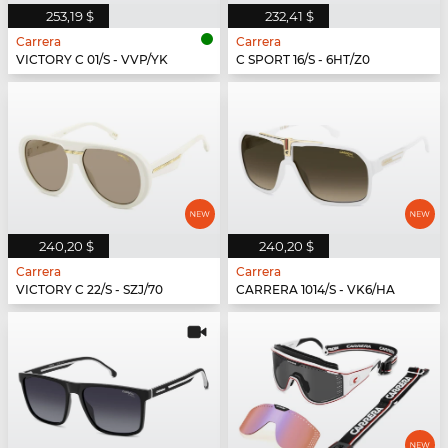
253,19 $
232,41 $
Carrera
Carrera
VICTORY C 01/S - VVP/YK
C SPORT 16/S - 6HT/Z0
240,20 $
240,20 $
Carrera
Carrera
VICTORY C 22/S - SZJ/70
CARRERA 1014/S - VK6/HA