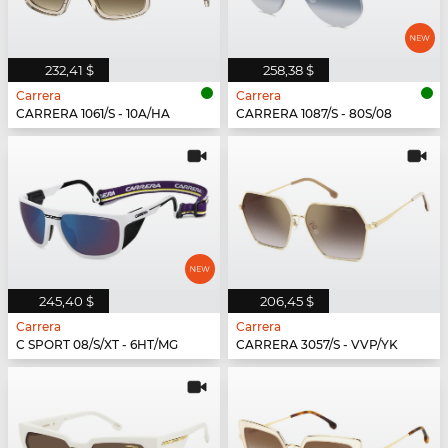
232,41 $
258,38 $
Carrera
Carrera
CARRERA 1061/S - 10A/HA
CARRERA 1087/S - 80S/08
245,40 $
206,45 $
Carrera
Carrera
C SPORT 08/S/XT - 6HT/MG
CARRERA 3057/S - VVP/YK