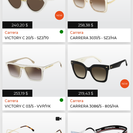
240,20 $
258,38 $
Carrera
Carrera
VICTORY C 20/S - SZJ/70
CARRERA 3031/S - SZJ/HA
253,19 $
219,43 $
Carrera
Carrera
VICTORY C 03/S - VVP/YK
CARRERA 3086/S - 80S/HA