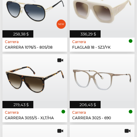
258,38 $
336,29 $
Carrera
Carrera
CARRERA 1076/S - 80S/08
FLAGLAB 18 - SZJ/YK
219,43 $
206,45 $
Carrera
Carrera
CARRERA 3055/S - XLT/HA
CARRERA 3025 - 690