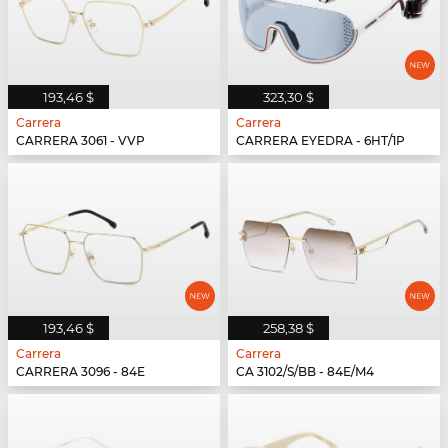
193,46 $
323,30 $
Carrera
Carrera
CARRERA 3061 - VVP
CARRERA EYEDRA - 6HT/1P
193,46 $
258,38 $
Carrera
Carrera
CARRERA 3096 - 84E
CA 3102/S/BB - 84E/M4