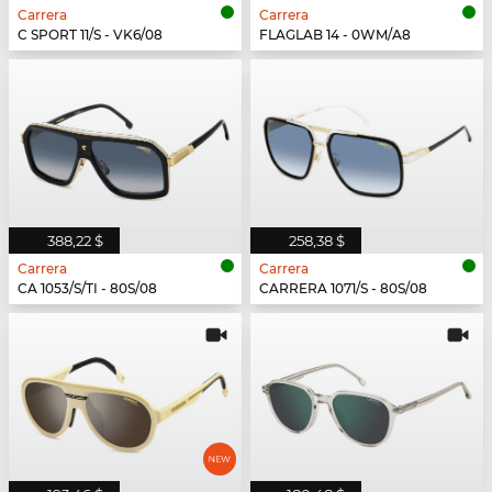
Carrera
Carrera
C SPORT 11/S - VK6/08
FLAGLAB 14 - 0WM/A8
388,22 $
258,38 $
Carrera
Carrera
CA 1053/S/TI - 80S/08
CARRERA 1071/S - 80S/08