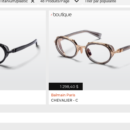
Titanium/plastic
1 298,40 $
Balmain Paris
CHEVALIER - C