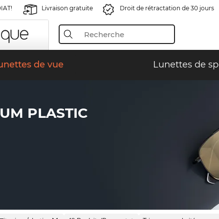
IAT!
Livraison gratuite
Droit de rétractation de 30 jours
unettes de vue
Lunettes de sp
IUM PLASTIC