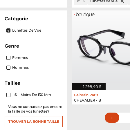
Lunettes de vue
3
Catégorie
Lunettes De Vue
Genre
Femmes
Hommes
Tailles
1 298,40 $
S
Moins De 130 Mm
Balmain Paris
CHEVALIER - B
Vous ne connaissez pas encore
la taille de vos lunettes?
1
TROUVER LA BONNE TAILLE