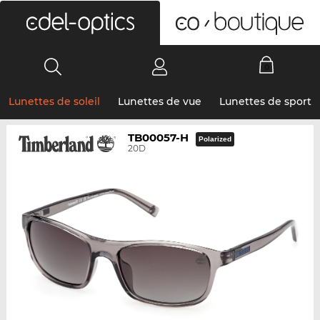
0
Lunettes de soleil
Lunettes de vue
Lunettes de sport
TB00057-H
Polarized
20D